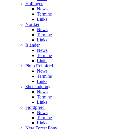
Haflinger
News
Termine
Links
Noriker
News
Termine
Links
Isländer
News
Termine
Links
Pinto Reitpferd
News
Termine
Links
Shetlandpony
News
Termine
Links
Fjordpferd
News
Termine
Links
New Forest Pony