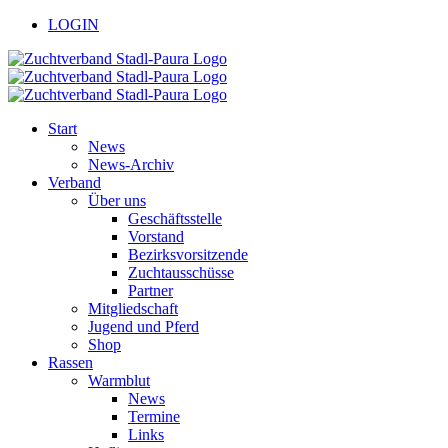
Zum
facebook
youtube
LOGIN
Inhalt
springen
Start
News
News-Archiv
Verband
Über uns
Geschäftsstelle
Vorstand
Bezirksvorsitzende
Zuchtausschüsse
Partner
Mitgliedschaft
Jugend und Pferd
Shop
Rassen
Warmblut
News
Termine
Links