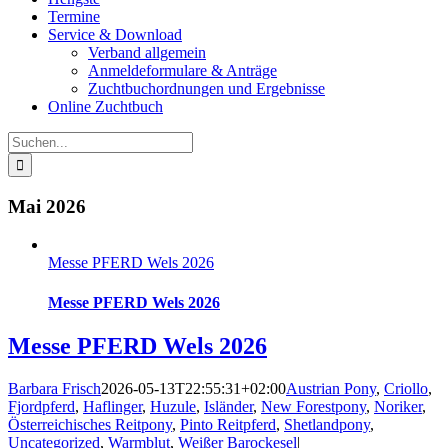
Termine
Service & Download
Verband allgemein
Anmeldeformulare & Anträge
Zuchtbuchordnungen und Ergebnisse
Online Zuchtbuch
Suche
nach:
Mai 2026
Messe PFERD Wels 2026
Messe PFERD Wels 2026
Messe PFERD Wels 2026
Barbara Frisch
2026-05-13T22:55:31+02:00
Austrian Pony
,
Criollo
,
Fjordpferd
,
Haflinger
,
Huzule
,
Isländer
,
New Forestpony
,
Noriker
,
Österreichisches Reitpony
,
Pinto Reitpferd
,
Shetlandpony
,
Uncategorized
,
Warmblut
,
Weißer Barockesel
|