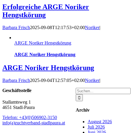
Erfolgreiche ARGE Noriker
Hengstkörung
Barbara Frisch
2025-09-08T12:17:53+02:00
Noriker
|
ARGE Noriker Hengstkörung
ARGE Noriker Hengstkörung
ARGE Noriker Hengstkörung
Barbara Frisch
2025-09-04T12:57:05+02:00
Noriker
|
Suche
Geschäftsstelle
nach:
Stallamtsweg 1
4651 Stadl-Paura
Archiv
Telefon: +43(0)506902-3150
August 2026
info(a)zuchtverband-stadlpaura.at
Juli 2026
Juni 2026