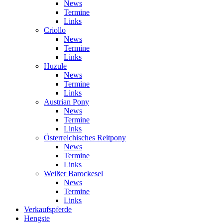
News
Termine
Links
Criollo
News
Termine
Links
Huzule
News
Termine
Links
Austrian Pony
News
Termine
Links
Österreichisches Reitpony
News
Termine
Links
Weißer Barockesel
News
Termine
Links
Verkaufspferde
Hengste