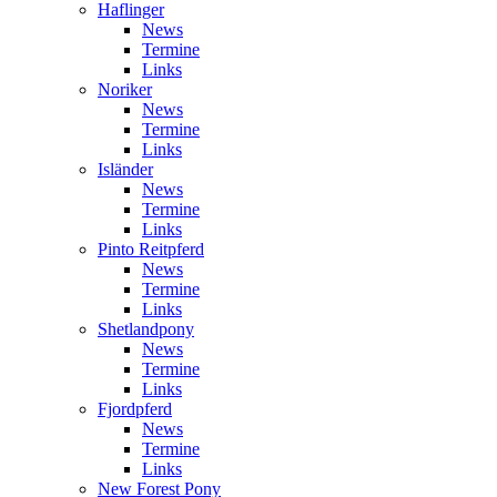
Haflinger
News
Termine
Links
Noriker
News
Termine
Links
Isländer
News
Termine
Links
Pinto Reitpferd
News
Termine
Links
Shetlandpony
News
Termine
Links
Fjordpferd
News
Termine
Links
New Forest Pony