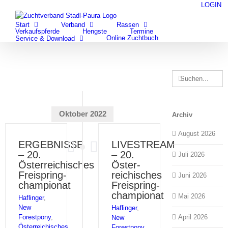
Zum
LOGIN
facebook
youtube
Inhalt
Start
Verband
Rassen
springen
Verkaufspferde
Hengste
Termine
Online Zuchtbuch
Service & Download
Suche
nach:
Oktober 2022
Archiv
August 2026
ERGEBNISSE
LIVESTREAM
– 20.
– 20.
Juli 2026
Österreichisches
Öster­
Freispring­
reichisches
Juni 2026
championat
Freispring­
championat
Mai 2026
Haflinger
,
New
Haflinger
,
Forestpony
,
April 2026
New
Österreichisches
Forestpony
,