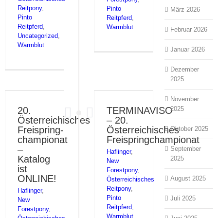
Reitpony
,
Pinto
März 2026
Pinto
Reitpferd
,
Reitpferd
,
Warmblut
Februar 2026
Uncategorized
,
Warmblut
Januar 2026
Dezember
2025
November
20.
TERMINAVISO
2025
Österreichisches
– 20.
Freispring­
Österreichisches
Oktober 2025
championat
Freispringchampionat
–
September
Haflinger
,
Katalog
2025
New
ist
Forestpony
,
ONLINE!
August 2025
Österreichisches
Reitpony
,
Haflinger
,
Pinto
Juli 2025
New
Reitpferd
,
Forestpony
,
Warmblut