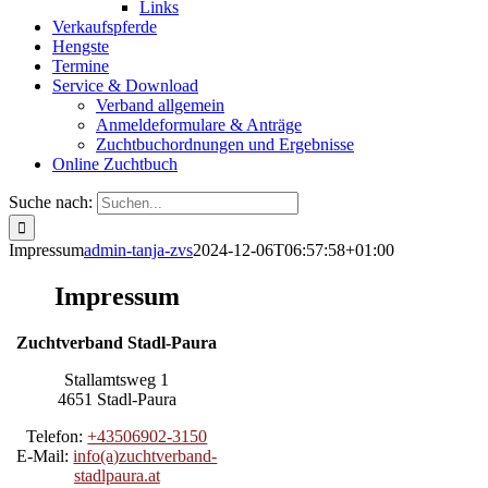
Links
Verkaufspferde
Hengste
Termine
Service & Download
Verband allgemein
Anmeldeformulare & Anträge
Zuchtbuchordnungen und Ergebnisse
Online Zuchtbuch
Suche nach:
Impressum
admin-tanja-zvs
2024-12-06T06:57:58+01:00
Impressum
Zuchtverband Stadl-Paura
Stallamtsweg 1
4651 Stadl-Paura
Telefon:
+43506902-3150
E-Mail:
info(a)zuchtverband-
stadlpaura.at