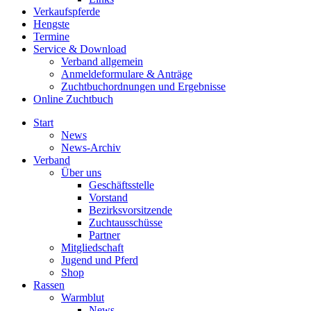
Verkaufspferde
Hengste
Termine
Service & Download
Verband allgemein
Anmeldeformulare & Anträge
Zuchtbuchordnungen und Ergebnisse
Online Zuchtbuch
Start
News
News-Archiv
Verband
Über uns
Geschäftsstelle
Vorstand
Bezirksvorsitzende
Zuchtausschüsse
Partner
Mitgliedschaft
Jugend und Pferd
Shop
Rassen
Warmblut
News