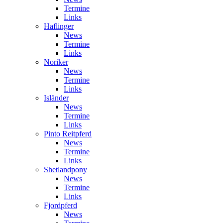
Termine
Links
Haflinger
News
Termine
Links
Noriker
News
Termine
Links
Isländer
News
Termine
Links
Pinto Reitpferd
News
Termine
Links
Shetlandpony
News
Termine
Links
Fjordpferd
News