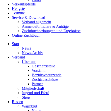
Verkaufspferde
Hengste
Termine
Service & Download
Verband allgemein
Anmeldeformulare & Anträge
Zuchtbuchordnungen und Ergebnisse
Online Zuchtbuch
Start
News
News-Archiv
Verband
Über uns
Geschäftsstelle
Vorstand
Bezirksvorsitzende
Zuchtausschüsse
Partner
Mitgliedschaft
Jugend und Pferd
Shop
Rassen
Warmblut
News