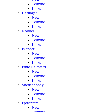
Termine
Links
Haflinger
News
Termine
Links
Noriker
News
Termine
Links
Isländer
News
Termine
Links
Pinto Reitpferd
News
Termine
Links
Shetlandpony
News
Termine
Links
Fjordpferd
News