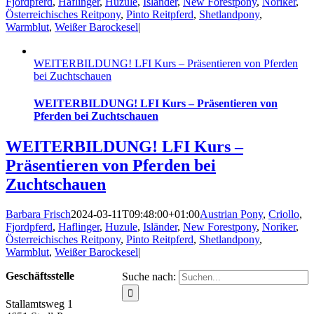
Fjordpferd
,
Haflinger
,
Huzule
,
Isländer
,
New Forestpony
,
Noriker
,
Österreichisches Reitpony
,
Pinto Reitpferd
,
Shetlandpony
,
Warmblut
,
Weißer Barockesel
|
WEITERBILDUNG! ­LFI Kurs – Präsentieren von Pferden
bei Zuchtschauen
WEITERBILDUNG! ­LFI Kurs – Präsentieren von
Pferden bei Zuchtschauen
WEITERBILDUNG! ­LFI Kurs –
Präsentieren von Pferden bei
Zuchtschauen
Barbara Frisch
2024-03-11T09:48:00+01:00
Austrian Pony
,
Criollo
,
Fjordpferd
,
Haflinger
,
Huzule
,
Isländer
,
New Forestpony
,
Noriker
,
Österreichisches Reitpony
,
Pinto Reitpferd
,
Shetlandpony
,
Warmblut
,
Weißer Barockesel
|
Geschäftsstelle
Suche nach:
Stallamtsweg 1