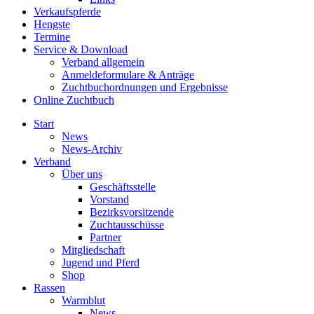
Verkaufspferde
Hengste
Termine
Service & Download
Verband allgemein
Anmeldeformulare & Anträge
Zuchtbuchordnungen und Ergebnisse
Online Zuchtbuch
Start
News
News-Archiv
Verband
Über uns
Geschäftsstelle
Vorstand
Bezirksvorsitzende
Zuchtausschüsse
Partner
Mitgliedschaft
Jugend und Pferd
Shop
Rassen
Warmblut
News