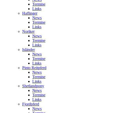
Termine
Links
Haflinger
News
Termine
Links
Noriker
News
Termine
Links
Isländer
News
Termine
Links
Pinto Reitpferd
News
Termine
Links
Shetlandpony
News
Termine
Links
Fjordpferd
News