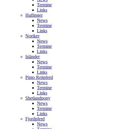
Termine
Links
Haflinger
News
Termine
Links
Noriker
News
Termine
Links
Isländer
News
Termine
Links
Pinto Reitpferd
News
Termine
Links
Shetlandpony
News
Termine
Links
Fjordpferd
News