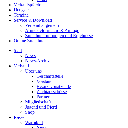
Verkaufspferde
Hengste
Termine
Service & Download
Verband allgemein
Anmeldeformulare & Anträge
Zuchtbuchordnungen und Ergebnisse
Online Zuchtbuch
Start
News
News-Archiv
Verband
Über uns
Geschäftsstelle
Vorstand
Bezirksvorsitzende
Zuchtausschüsse
Partner
Mitgliedschaft
Jugend und Pferd
Shop
Rassen
Warmblut
News