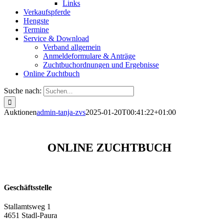
Links
Verkaufspferde
Hengste
Termine
Service & Download
Verband allgemein
Anmeldeformulare & Anträge
Zuchtbuchordnungen und Ergebnisse
Online Zuchtbuch
Suche nach:
Auktionen
admin-tanja-zvs
2025-01-20T00:41:22+01:00
ONLINE ZUCHTBUCH
Geschäftsstelle
Stallamtsweg 1
4651 Stadl-Paura