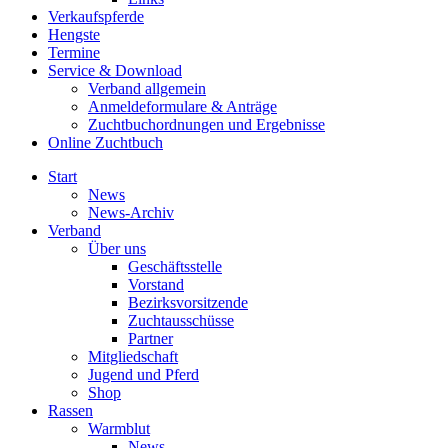
Verkaufspferde
Hengste
Termine
Service & Download
Verband allgemein
Anmeldeformulare & Anträge
Zuchtbuchordnungen und Ergebnisse
Online Zuchtbuch
Start
News
News-Archiv
Verband
Über uns
Geschäftsstelle
Vorstand
Bezirksvorsitzende
Zuchtausschüsse
Partner
Mitgliedschaft
Jugend und Pferd
Shop
Rassen
Warmblut
News