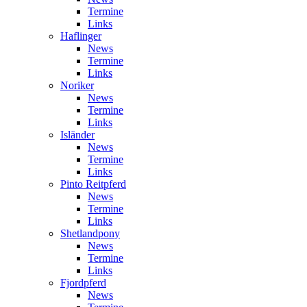
Termine
Links
Haflinger
News
Termine
Links
Noriker
News
Termine
Links
Isländer
News
Termine
Links
Pinto Reitpferd
News
Termine
Links
Shetlandpony
News
Termine
Links
Fjordpferd
News