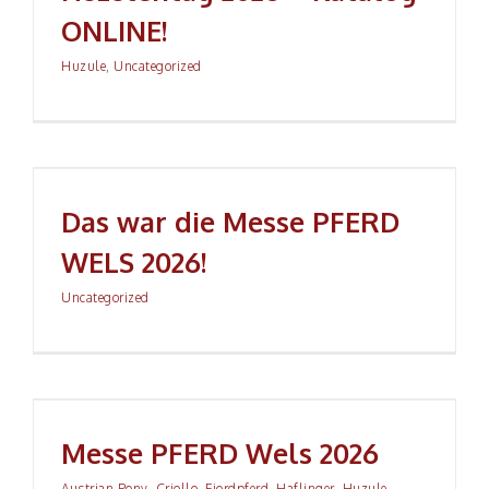
ONLINE!
Huzule
,
Uncategorized
Das war die Messe PFERD WELS 2026!
Das war die Messe PFERD
WELS 2026!
Uncategorized
Messe PFERD Wels 2026
Messe PFERD Wels 2026
Austrian Pony
,
Criollo
,
Fjordpferd
,
Haflinger
,
Huzule
,