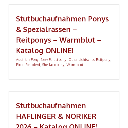
Stutbuch­aufnahmen Ponys & Spezialrassen –
Reitponys – Warmblut – Katalog ONLINE!
Stutbuch­aufnahmen Ponys
& Spezialrassen –
Reitponys – Warmblut –
Katalog ONLINE!
Austrian Pony
,
New Forestpony
,
Österreichisches Reitpony
,
Pinto Reitpferd
,
Shetlandpony
,
Warmblut
Stutbuch­aufnahmen HAFLINGER & NORIKER 2026 –
Katalog ONLINE!
Stutbuch­aufnahmen
HAFLINGER & NORIKER
2026 – Katalog ONLINE!