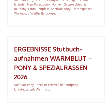
Isländer
,
New Forestpony
,
Noriker
,
Österreichisches
Reitpony
,
Pinto Reitpferd
,
Shetlandpony
,
Uncategorized
,
Warmblut
,
Weißer Barockesel
ERGEBNISSE Stutbuch­aufnahmen WARMBLUT – PONY
& SPEZIALRASSEN 2026
ERGEBNISSE Stutbuch­
aufnahmen WARMBLUT –
PONY & SPEZIALRASSEN
2026
Austrian Pony
,
Pinto Reitpferd
,
Shetlandpony
,
Uncategorized
,
Warmblut