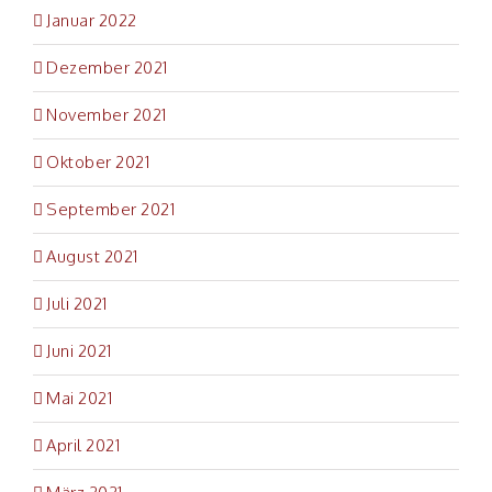
Januar 2022
Stallamtsweg 1
4651 Stadl-Paura
Dezember 2021
Telefon: +43(0)506902-3150
November 2021
info(a)zuchtverband-stadlpaura.at
Oktober 2021
WERBEPARTNER
September 2021
August 2021
Juli 2021
SUCHE:
Juni 2021
Suche
Mai 2021
nach:
April 2021
Datenschutzerklärung