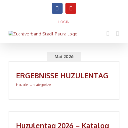
Zum
facebook
youtube
Inhalt
springen
LOGIN
Mai 2026
ERGEBNISSE HUZULENTAG
ERGEBNISSE HUZULENTAG
Huzule
,
Uncategorized
Huzulentag 2026 – Katalog ONLINE!
Huzulentag 2026 – Katalog