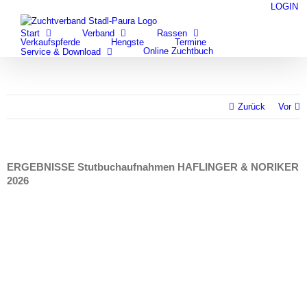
Zum
LOGIN
facebook
youtube
Inhalt
Start
Verband
Rassen
springen
Verkaufspferde
Hengste
Termine
Online Zuchtbuch
Service & Download
Zurück
Vor
ERGEBNISSE Stutbuch­aufnahmen HAFLINGER & NORIKER
2026