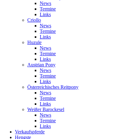
News
Termine
Links
Criollo
News
Termine
Links
Huzule
News
Termine
Links
Austrian Pony
News
Termine
Links
Österreichisches Reitpony
News
Termine
Links
Weißer Barockesel
News
Termine
Links
Verkaufspferde
Hengste