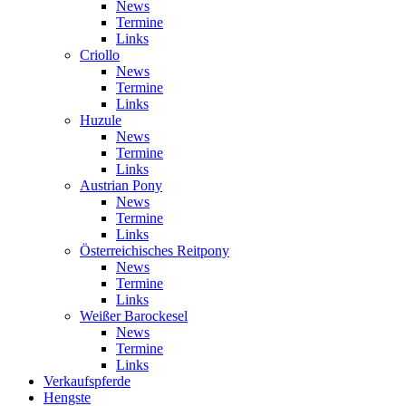
News
Termine
Links
Criollo
News
Termine
Links
Huzule
News
Termine
Links
Austrian Pony
News
Termine
Links
Österreichisches Reitpony
News
Termine
Links
Weißer Barockesel
News
Termine
Links
Verkaufspferde
Hengste