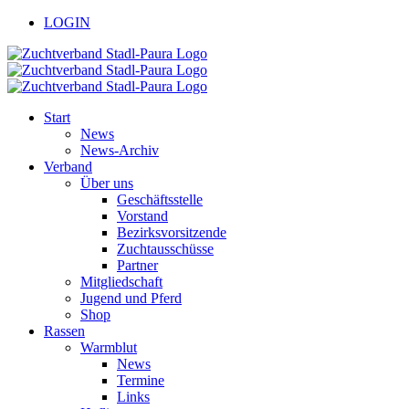
Zum
facebook
youtube
LOGIN
Inhalt
springen
Start
News
News-Archiv
Verband
Über uns
Geschäftsstelle
Vorstand
Bezirksvorsitzende
Zuchtausschüsse
Partner
Mitgliedschaft
Jugend und Pferd
Shop
Rassen
Warmblut
News
Termine
Links