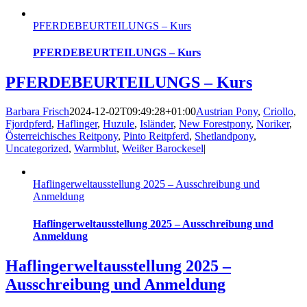
PFERDEBE­URTEILUNGS – Kurs
PFERDEBE­URTEILUNGS – Kurs
PFERDEBE­URTEILUNGS – Kurs
Barbara Frisch
2024-12-02T09:49:28+01:00
Austrian Pony
,
Criollo
,
Fjordpferd
,
Haflinger
,
Huzule
,
Isländer
,
New Forestpony
,
Noriker
,
Österreichisches Reitpony
,
Pinto Reitpferd
,
Shetlandpony
,
Uncategorized
,
Warmblut
,
Weißer Barockesel
|
Haflinger­weltausstellung 2025 – Ausschreibung und
Anmeldung
Haflinger­weltausstellung 2025 – Ausschreibung und
Anmeldung
Haflinger­weltausstellung 2025 –
Ausschreibung und Anmeldung