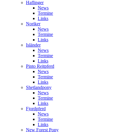
Haflinger
News
Termine
Links
Noriker
News
Termine
Links
Isländer
News
Termine
Links
Pinto Reitpferd
News
Termine
Links
Shetlandpony
News
Termine
Links
Fjordpferd
News
Termine
Links
New Forest Pony