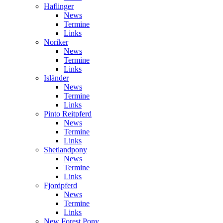
Haflinger
News
Termine
Links
Noriker
News
Termine
Links
Isländer
News
Termine
Links
Pinto Reitpferd
News
Termine
Links
Shetlandpony
News
Termine
Links
Fjordpferd
News
Termine
Links
New Forest Pony