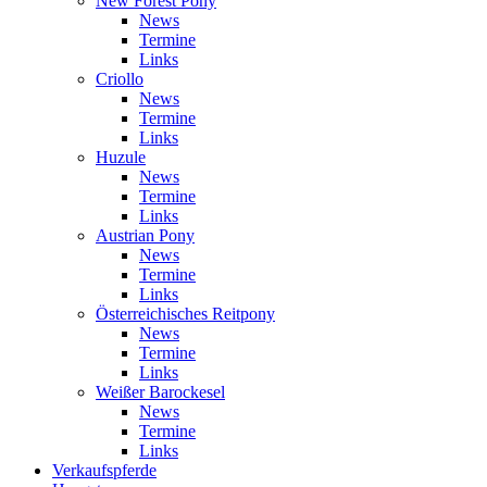
New Forest Pony
News
Termine
Links
Criollo
News
Termine
Links
Huzule
News
Termine
Links
Austrian Pony
News
Termine
Links
Österreichisches Reitpony
News
Termine
Links
Weißer Barockesel
News
Termine
Links
Verkaufspferde