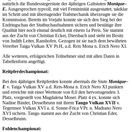
natürlich die Bundessiegerstute der 4jährigen Galtstuten
Monique
–
E.
Ausgesprochen typvoll, mit viel Femininität ausgestattet, taktklar
im Schritt und mit überragender Trabmechanik überzeugte sie die
Kommission. Bereits im Vorjahr konnte sie sich den Sieg bei der
Endringschau der Stutbuchaufnahmen sichern und bestätige ihre
Qualität hier noch einmal deutlich mit einem 1a Preis. Sie stammt
aus der Zucht von Christian Ecker, Diersbach und steht im Besitz
von Judith Leiter, Ranshofen. Gezogen ist sie nach dem bewährten
Vererber Taiga Vulkan XV Pr.H, a.d. Reis Mona n. Erich Nero XI.
Alle weiteren, erfolgreichen Teilnehmer sind mit allen Daten in
Tabellenform angefügt.
Reitpferdechampionat:
Bei den 4jährigen Reitpferden konnte abermals die Stute
Monique
–
E
v. Taiga Vulkan XV a.d. Reis-Mona n. Erich Nero XI punkten
und erreichte mit einer Wertnote von 8,0 den hervorragenden 3.
Platz, vorgestellt von Magdalena Moser. Platz 4 ex. konnte sich
Nadine Binder, Desselbrunn mit ihrem
Tango Vulkan XVII
v.
Tegernsee Vulkan XVI a. d. Sonne-Frica VPr. n. Madrano Nero
XVI sichern. Tango stammt aus der Zucht von Christian Eder,
Desselbrunn.
Fohlenchampionat: