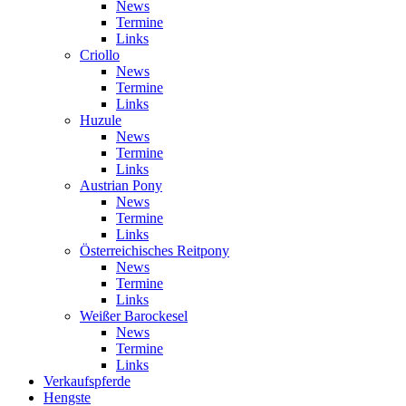
News
Termine
Links
Criollo
News
Termine
Links
Huzule
News
Termine
Links
Austrian Pony
News
Termine
Links
Österreichisches Reitpony
News
Termine
Links
Weißer Barockesel
News
Termine
Links
Verkaufspferde
Hengste