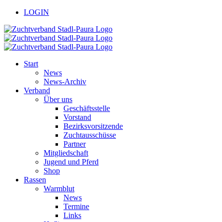
Zum
facebook
youtube
LOGIN
Inhalt
springen
Start
News
News-Archiv
Verband
Über uns
Geschäftsstelle
Vorstand
Bezirksvorsitzende
Zuchtausschüsse
Partner
Mitgliedschaft
Jugend und Pferd
Shop
Rassen
Warmblut
News
Termine
Links