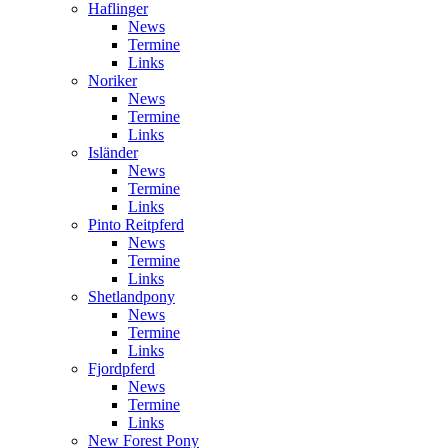
Haflinger
News
Termine
Links
Noriker
News
Termine
Links
Isländer
News
Termine
Links
Pinto Reitpferd
News
Termine
Links
Shetlandpony
News
Termine
Links
Fjordpferd
News
Termine
Links
New Forest Pony