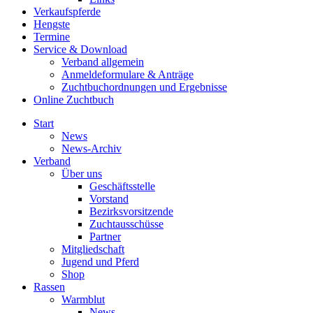
Verkaufspferde
Hengste
Termine
Service & Download
Verband allgemein
Anmeldeformulare & Anträge
Zuchtbuchordnungen und Ergebnisse
Online Zuchtbuch
Start
News
News-Archiv
Verband
Über uns
Geschäftsstelle
Vorstand
Bezirksvorsitzende
Zuchtausschüsse
Partner
Mitgliedschaft
Jugend und Pferd
Shop
Rassen
Warmblut
News