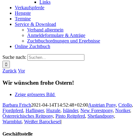
Links
Verkaufspferde
Hengste
Termine
Service & Download
Verband allgemein
Anmeldeformulare & Anträge
Zuchtbuchordnungen und Ergebnisse
Online Zuchtbuch
Suche nach:
Zurück
Vor
Wir wünschen frohe Ostern!
Zeige grösseres Bild
Barbara Frisch
2021-04-14T14:52:48+02:00
Austrian Pony
,
Criollo
,
Fjordpferd
,
Haflinger
,
Huzule
,
Isländer
,
New Forestpony
,
Noriker
,
Österreichisches Reitpony
,
Pinto Reitpferd
,
Shetlandpony
,
Warmblut
,
Weißer Barockesel
|
Geschäftsstelle