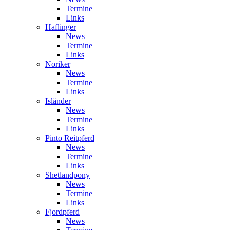
Termine
Links
Haflinger
News
Termine
Links
Noriker
News
Termine
Links
Isländer
News
Termine
Links
Pinto Reitpferd
News
Termine
Links
Shetlandpony
News
Termine
Links
Fjordpferd
News