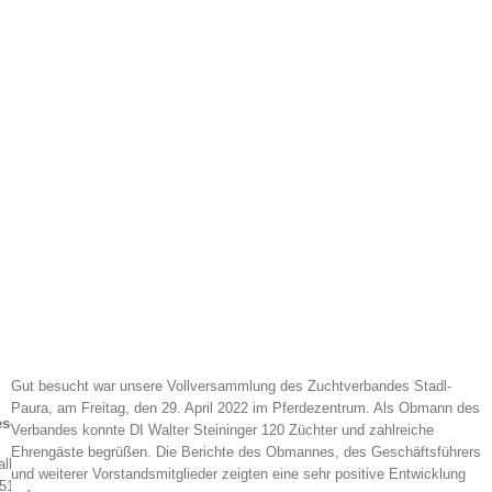
Gut besucht war unsere Vollversammlung des Zuchtverbandes Stadl-
Paura, am Freitag, den 29. April 2022 im Pferdezentrum. Als Obmann des
schäftsstelle
Verbandes konnte DI Walter Steininger 120 Züchter und zahlreiche
Ehrengäste begrüßen. Die Berichte des Obmannes, des Geschäftsführers
allamtsweg 1
und weiterer Vorstandsmitglieder zeigten eine sehr positive Entwicklung
51 Stadl-Paura