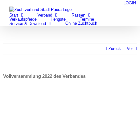
Zum
LOGIN
facebook
youtube
Inhalt
Start
Verband
Rassen
springen
Verkaufspferde
Hengste
Termine
Online Zuchtbuch
Service & Download
Zurück
Vor
Vollver­sammlung 2022 des Verbandes