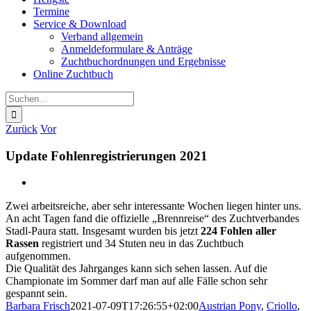
Termine
Service & Download
Verband allgemein
Anmeldeformulare & Anträge
Zuchtbuchordnungen und Ergebnisse
Online Zuchtbuch
Suche
nach:
Zurück
Vor
Update Fohlen­registrierungen 2021
Zeige
grösseres
Zwei arbeitsreiche, aber sehr interessante Wochen liegen hinter uns.
Bild
An acht Tagen fand die offizielle „Brennreise“ des Zuchtverbandes
Stadl-Paura statt. Insgesamt wurden bis jetzt
224 Fohlen aller
Rassen
registriert und 34 Stuten neu in das Zuchtbuch
aufgenommen.
Die Qualität des Jahrganges kann sich sehen lassen. Auf die
Championate im Sommer darf man auf alle Fälle schon sehr
gespannt sein.
Barbara Frisch
2021-07-09T17:26:55+02:00
Austrian Pony
,
Criollo
,