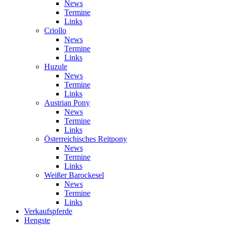
News
Termine
Links
Criollo
News
Termine
Links
Huzule
News
Termine
Links
Austrian Pony
News
Termine
Links
Österreichisches Reitpony
News
Termine
Links
Weißer Barockesel
News
Termine
Links
Verkaufspferde
Hengste