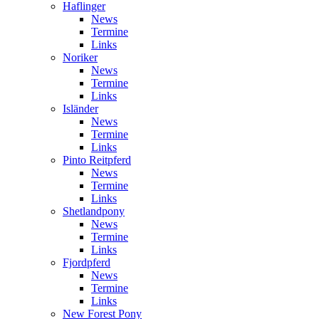
Haflinger
News
Termine
Links
Noriker
News
Termine
Links
Isländer
News
Termine
Links
Pinto Reitpferd
News
Termine
Links
Shetlandpony
News
Termine
Links
Fjordpferd
News
Termine
Links
New Forest Pony