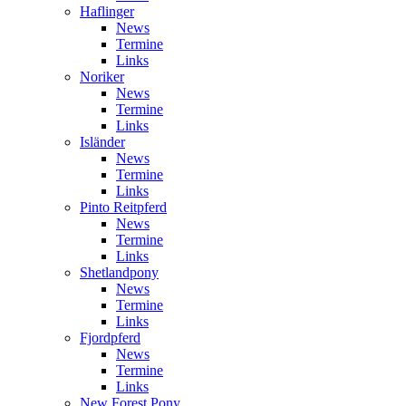
Haflinger
News
Termine
Links
Noriker
News
Termine
Links
Isländer
News
Termine
Links
Pinto Reitpferd
News
Termine
Links
Shetlandpony
News
Termine
Links
Fjordpferd
News
Termine
Links
New Forest Pony