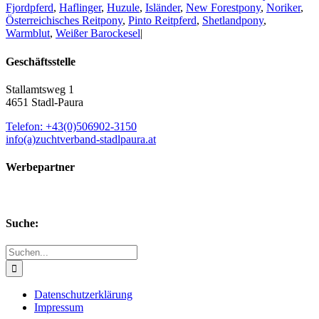
Fjordpferd
,
Haflinger
,
Huzule
,
Isländer
,
New Forestpony
,
Noriker
,
Österreichisches Reitpony
,
Pinto Reitpferd
,
Shetlandpony
,
Warmblut
,
Weißer Barockesel
|
Geschäftsstelle
Stallamtsweg 1
4651 Stadl-Paura
Telefon: +43(0)506902-3150
info(a)zuchtverband-stadlpaura.at
Werbepartner
Suche:
Suche
nach:
Datenschutzerklärung
Impressum