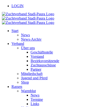
Zum
facebook
youtube
LOGIN
Inhalt
springen
Start
News
News-Archiv
Verband
Über uns
Geschäftsstelle
Vorstand
Bezirksvorsitzende
Zuchtausschüsse
Partner
Mitgliedschaft
Jugend und Pferd
Shop
Rassen
Warmblut
News
Termine
Links