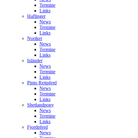
Termine
Links
Haflinger
News
Termine
Links
Noriker
News
Termine
Links
Isländer
News
Termine
Links
Pinto Reitpferd
News
Termine
Links
Shetlandpony
News
Termine
Links
Fjordpferd
News