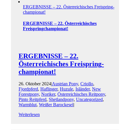
ERGEBNISSE – 22. Österreichisches Freispring­
championat!
ERGEBNISSE – 22. Österreichisches
Freispring­championat!
ERGEBNISSE – 22.
Österreichisches Freispring­
championat!
26. Oktober 2024
|
Austrian Pony
,
Criollo
,
Fjordpferd
,
Haflinger
,
Huzule
,
Isländer
,
New
Forestpony
,
Noriker
,
Österreichisches Reitpony
,
Pinto Reitpferd
,
Shetlandpony
,
Uncategorized
,
Warmblut
,
Weißer Barockesel
|
Weiterlesen