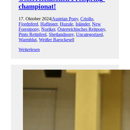
championat!
17. Oktober 2024
|
Austrian Pony
,
Criollo
,
Fjordpferd
,
Haflinger
,
Huzule
,
Isländer
,
New
Forestpony
,
Noriker
,
Österreichisches Reitpony
,
Pinto Reitpferd
,
Shetlandpony
,
Uncategorized
,
Warmblut
,
Weißer Barockesel
|
Weiterlesen