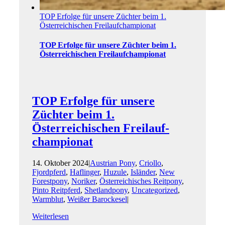
TOP Erfolge für unsere Züchter beim 1.
Österreichischen Freilauf­championat
TOP Erfolge für unsere Züchter beim 1.
Österreichischen Freilauf­championat
TOP Erfolge für unsere
Züchter beim 1.
Österreichischen Freilauf­
championat
14. Oktober 2024
|
Austrian Pony
,
Criollo
,
Fjordpferd
,
Haflinger
,
Huzule
,
Isländer
,
New
Forestpony
,
Noriker
,
Österreichisches Reitpony
,
Pinto Reitpferd
,
Shetlandpony
,
Uncategorized
,
Warmblut
,
Weißer Barockesel
|
Weiterlesen