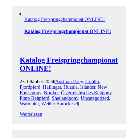
Katalog Freispring­championat ONLINE!
Katalog Freispring­championat ONLINE!
Katalog Freispring­championat
ONLINE!
23. Oktober 2024
|
Austrian Pony
,
Criollo
,
Fjordpferd
,
Haflinger
,
Huzule
,
Isländer
,
New
Forestpony
,
Noriker
,
Österreichisches Reitpony
,
Pinto Reitpferd
,
Shetlandpony
,
Uncategorized
,
Warmblut
,
Weißer Barockesel
|
Weiterlesen