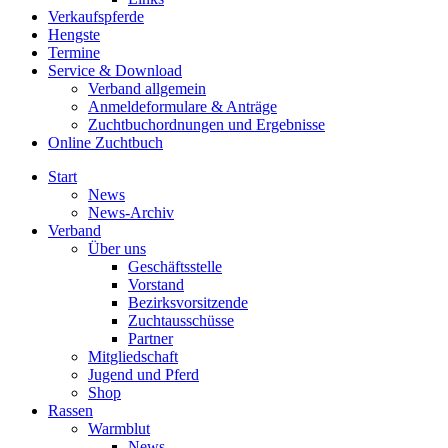
Verkaufspferde
Hengste
Termine
Service & Download
Verband allgemein
Anmeldeformulare & Anträge
Zuchtbuchordnungen und Ergebnisse
Online Zuchtbuch
Start
News
News-Archiv
Verband
Über uns
Geschäftsstelle
Vorstand
Bezirksvorsitzende
Zuchtausschüsse
Partner
Mitgliedschaft
Jugend und Pferd
Shop
Rassen
Warmblut
News