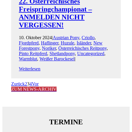
22. Österreichisches
Freispring­championat –
ANMELDEN NICHT
VERGESSEN!
10. Oktober 2024
|
Austrian Pony
,
Criollo
,
Fjordpferd
,
Haflinger
,
Huzule
,
Isländer
,
New
Forestpony
,
Noriker
,
Österreichisches Reitpony
,
Pinto Reitpferd
,
Shetlandpony
,
Uncategorized
,
Warmblut
,
Weißer Barockesel
|
Weiterlesen
Zurück
2
3
4
Vor
ZUM NEWS-ARCHIV
TERMINE