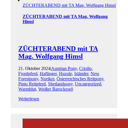
ZÜCHTERABEND mit TA Mag. Wolfgang Himsl
ZÜCHTERABEND mit TA Mag. Wolfgang
Himsl
ZÜCHTERABEND mit TA
Mag. Wolfgang Himsl
21. Oktober 2024
|
Austrian Pony
,
Criollo
,
Fjordpferd
,
Haflinger
,
Huzule
,
Isländer
,
New
Forestpony
,
Noriker
,
Österreichisches Reitpony
,
Pinto Reitpferd
,
Shetlandpony
,
Uncategorized
,
Warmblut
,
Weißer Barockesel
|
Weiterlesen