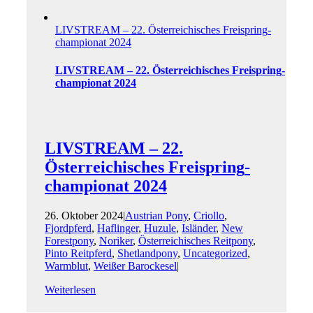
LIVSTREAM – 22. Österreichisches Freispring­
championat 2024
LIVSTREAM – 22. Österreichisches Freispring­
championat 2024
LIVSTREAM – 22.
Österreichisches Freispring­
championat 2024
26. Oktober 2024
|
Austrian Pony
,
Criollo
,
Fjordpferd
,
Haflinger
,
Huzule
,
Isländer
,
New
Forestpony
,
Noriker
,
Österreichisches Reitpony
,
Pinto Reitpferd
,
Shetlandpony
,
Uncategorized
,
Warmblut
,
Weißer Barockesel
|
Weiterlesen