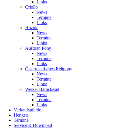
Links
Criollo
News
Termine
Links
Huzule
News
Termine
Links
Austrian Pony
News
Termine
Links
Österreichisches Reitpony
News
Termine
Links
Weißer Barockesel
News
Termine
Links
Verkaufspferde
Hengste
Termine
Service & Download