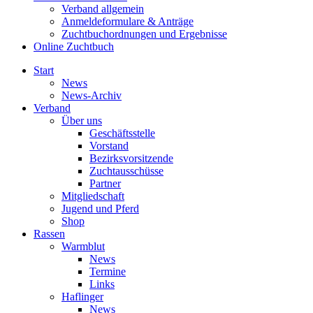
Verband allgemein
Anmeldeformulare & Anträge
Zuchtbuchordnungen und Ergebnisse
Online Zuchtbuch
Start
News
News-Archiv
Verband
Über uns
Geschäftsstelle
Vorstand
Bezirksvorsitzende
Zuchtausschüsse
Partner
Mitgliedschaft
Jugend und Pferd
Shop
Rassen
Warmblut
News
Termine
Links
Haflinger
News