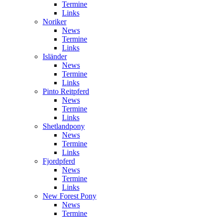
Termine
Links
Noriker
News
Termine
Links
Isländer
News
Termine
Links
Pinto Reitpferd
News
Termine
Links
Shetlandpony
News
Termine
Links
Fjordpferd
News
Termine
Links
New Forest Pony
News
Termine