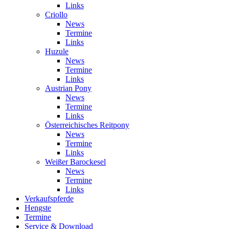
Links
Criollo
News
Termine
Links
Huzule
News
Termine
Links
Austrian Pony
News
Termine
Links
Österreichisches Reitpony
News
Termine
Links
Weißer Barockesel
News
Termine
Links
Verkaufspferde
Hengste
Termine
Service & Download