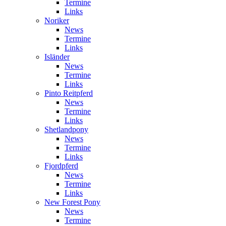
Termine
Links
Noriker
News
Termine
Links
Isländer
News
Termine
Links
Pinto Reitpferd
News
Termine
Links
Shetlandpony
News
Termine
Links
Fjordpferd
News
Termine
Links
New Forest Pony
News
Termine