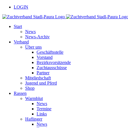
Zum
facebook
youtube
LOGIN
Inhalt
springen
Start
News
News-Archiv
Verband
Über uns
Geschäftsstelle
Vorstand
Bezirksvorsitzende
Zuchtausschüsse
Partner
Mitgliedschaft
Jugend und Pferd
Shop
Rassen
Warmblut
News
Termine
Links
Haflinger
News