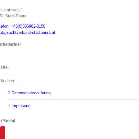
allamtsweg 1
51 Stadl-Paura
lefon: +43(0)506902-3150
fo(a)zuchtverband-stadlpaura.at
rbepartner
che:
che
ch:
Datenschutzerklärung
Impressum
t Social