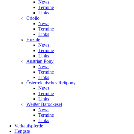
News
Termine
Links
Criollo
News
Termine
Links
Huzule
News
Termine
Links
Austrian Pony
News
Termine
Links
Österreichisches Reitpony
News
Termine
Links
Weißer Barockesel
News
Termine
Links
Verkaufspferde
Hengste