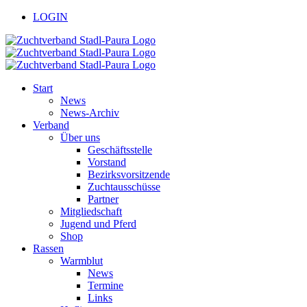
Zum
facebook
youtube
LOGIN
Inhalt
springen
Start
News
News-Archiv
Verband
Über uns
Geschäftsstelle
Vorstand
Bezirksvorsitzende
Zuchtausschüsse
Partner
Mitgliedschaft
Jugend und Pferd
Shop
Rassen
Warmblut
News
Termine
Links