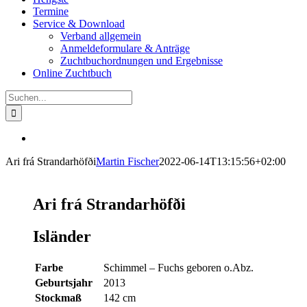
Termine
Service & Download
Verband allgemein
Anmeldeformulare & Anträge
Zuchtbuchordnungen und Ergebnisse
Online Zuchtbuch
Suche
nach:
View
Larger
Ari frá Strandarhöfði
Martin Fischer
2022-06-14T13:15:56+02:00
Image
Ari frá Strandarhöfði
Isländer
Farbe
Schimmel – Fuchs geboren o.Abz.
Geburtsjahr
2013
Stockmaß
142 cm