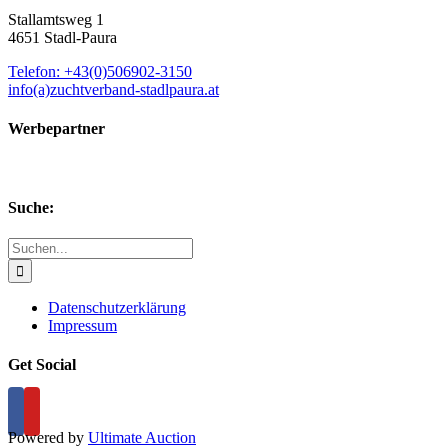
Stallamtsweg 1
4651 Stadl-Paura
Telefon: +43(0)506902-3150
info(a)zuchtverband-stadlpaura.at
Werbepartner
Suche:
Suche
nach:
Datenschutzerklärung
Impressum
Get Social
Powered by
Ultimate Auction