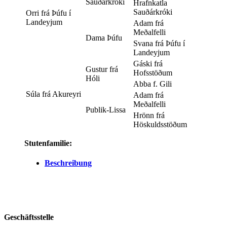
Sauðárkróki
Hrafnkatla
Sauðárkróki
Orri frá Þúfu í
Landeyjum
Adam frá
Meðalfelli
Dama Þúfu
Svana frá Þúfu í
Landeyjum
Gáski frá
Gustur frá
Hofsstöðum
Hóli
Abba f. Gili
Súla frá Akureyri
Adam frá
Meðalfelli
Publik-Lissa
Hrönn frá
Höskuldsstöðum
Stutenfamilie:
Beschreibung
Geschäftsstelle