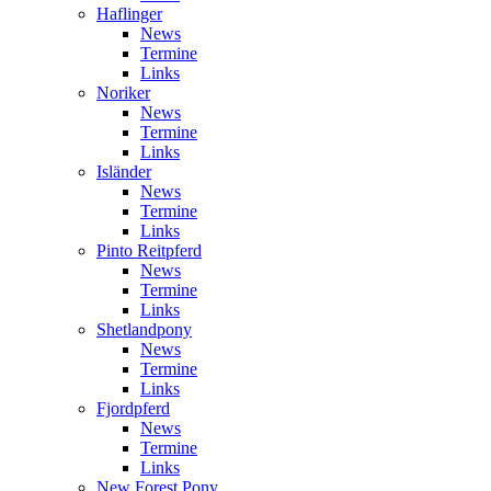
Haflinger
News
Termine
Links
Noriker
News
Termine
Links
Isländer
News
Termine
Links
Pinto Reitpferd
News
Termine
Links
Shetlandpony
News
Termine
Links
Fjordpferd
News
Termine
Links
New Forest Pony