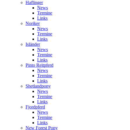
Haflinger
News
Termine
Links
Noriker
News
Termine
Links
Isländer
News
Termine
Links
Pinto Reitpferd
News
Termine
Links
Shetlandpony
News
Termine
Links
Fjordpferd
News
Termine
Links
New Forest Pony