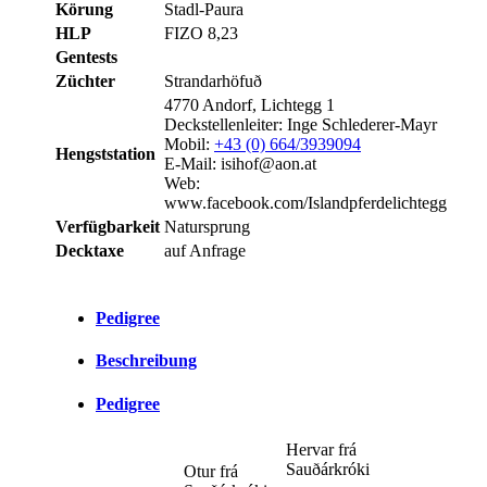
Körung
Stadl-Paura
HLP
FIZO 8,23
Gentests
Züchter
Strandarhöfuð
4770 Andorf, Lichtegg 1
Deckstellenleiter: Inge Schlederer-Mayr
Mobil:
+43 (0) 664/3939094
Hengststation
E-Mail: isihof@aon.at
Web:
www.facebook.com/Islandpferdelichtegg
Verfügbarkeit
Natursprung
Decktaxe
auf Anfrage
Pedigree
Beschreibung
Pedigree
Hervar frá
Sauðárkróki
Otur frá