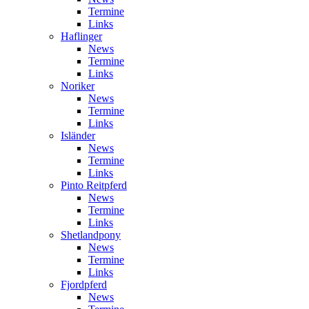
Termine
Links
Haflinger
News
Termine
Links
Noriker
News
Termine
Links
Isländer
News
Termine
Links
Pinto Reitpferd
News
Termine
Links
Shetlandpony
News
Termine
Links
Fjordpferd
News