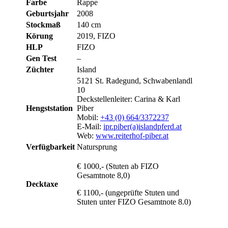
Farbe
Rappe
Geburtsjahr
2008
Stockmaß
140 cm
Körung
2019, FIZO
HLP
FIZO
Gen Test
–
Züchter
Island
5121 St. Radegund, Schwabenlandl
10
Deckstellenleiter: Carina & Karl
Hengststation
Piber
Mobil:
+43 (0) 664/3372237
E-Mail:
ipr.piber(a)islandpferd.at
Web:
www.reiterhof-piber.at
Verfügbarkeit
Natursprung
€ 1000,- (Stuten ab FIZO
Gesamtnote 8,0)
Decktaxe
€ 1100,- (ungeprüfte Stuten und
Stuten unter FIZO Gesamtnote 8.0)