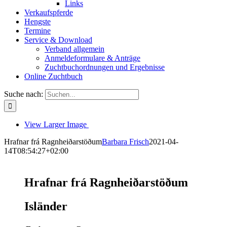
Links
Verkaufspferde
Hengste
Termine
Service & Download
Verband allgemein
Anmeldeformulare & Anträge
Zuchtbuchordnungen und Ergebnisse
Online Zuchtbuch
Suche nach:
View Larger Image
Hrafnar frá Ragnheiðarstöðum
Barbara Frisch
2021-04-
14T08:54:27+02:00
Hrafnar frá Ragnheiðarstöðum
Isländer