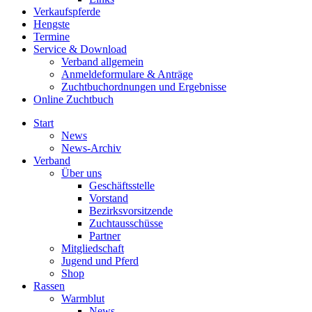
Verkaufspferde
Hengste
Termine
Service & Download
Verband allgemein
Anmeldeformulare & Anträge
Zuchtbuchordnungen und Ergebnisse
Online Zuchtbuch
Start
News
News-Archiv
Verband
Über uns
Geschäftsstelle
Vorstand
Bezirksvorsitzende
Zuchtausschüsse
Partner
Mitgliedschaft
Jugend und Pferd
Shop
Rassen
Warmblut
News