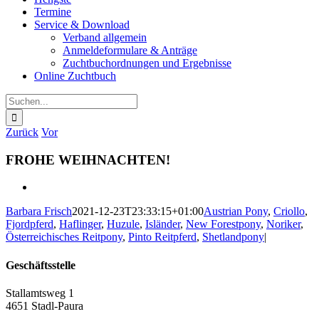
Termine
Service & Download
Verband allgemein
Anmeldeformulare & Anträge
Zuchtbuchordnungen und Ergebnisse
Online Zuchtbuch
Suche
nach:
Zurück
Vor
FROHE WEIHNACHTEN!
Zeige
grösseres
Barbara Frisch
2021-12-23T23:33:15+01:00
Austrian Pony
,
Criollo
,
Bild
Fjordpferd
,
Haflinger
,
Huzule
,
Isländer
,
New Forestpony
,
Noriker
,
Österreichisches Reitpony
,
Pinto Reitpferd
,
Shetlandpony
|
Geschäftsstelle
Stallamtsweg 1
4651 Stadl-Paura