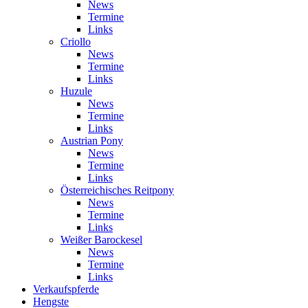
News
Termine
Links
Criollo
News
Termine
Links
Huzule
News
Termine
Links
Austrian Pony
News
Termine
Links
Österreichisches Reitpony
News
Termine
Links
Weißer Barockesel
News
Termine
Links
Verkaufspferde
Hengste