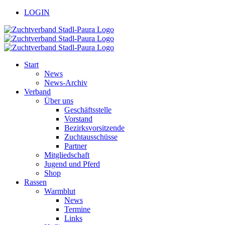
Zum
facebook
youtube
LOGIN
Inhalt
springen
Start
News
News-Archiv
Verband
Über uns
Geschäftsstelle
Vorstand
Bezirksvorsitzende
Zuchtausschüsse
Partner
Mitgliedschaft
Jugend und Pferd
Shop
Rassen
Warmblut
News
Termine
Links