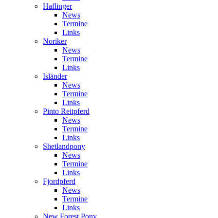
Haflinger
News
Termine
Links
Noriker
News
Termine
Links
Isländer
News
Termine
Links
Pinto Reitpferd
News
Termine
Links
Shetlandpony
News
Termine
Links
Fjordpferd
News
Termine
Links
New Forest Pony