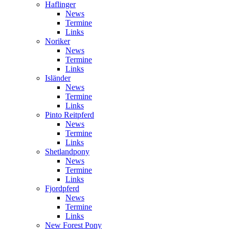
Haflinger
News
Termine
Links
Noriker
News
Termine
Links
Isländer
News
Termine
Links
Pinto Reitpferd
News
Termine
Links
Shetlandpony
News
Termine
Links
Fjordpferd
News
Termine
Links
New Forest Pony