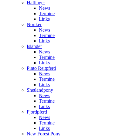
Haflinger
News
Termine
Links
Noriker
News
Termine
Links
Isländer
News
Termine
Links
Pinto Reitpferd
News
Termine
Links
Shetlandpony
News
Termine
Links
Fjordpferd
News
Termine
Links
New Forest Pony