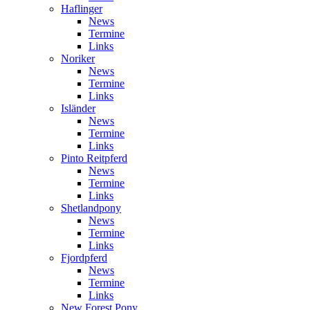
Haflinger
News
Termine
Links
Noriker
News
Termine
Links
Isländer
News
Termine
Links
Pinto Reitpferd
News
Termine
Links
Shetlandpony
News
Termine
Links
Fjordpferd
News
Termine
Links
New Forest Pony