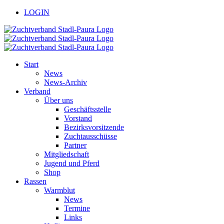
Zum
facebook
youtube
LOGIN
Inhalt
springen
Start
News
News-Archiv
Verband
Über uns
Geschäftsstelle
Vorstand
Bezirksvorsitzende
Zuchtausschüsse
Partner
Mitgliedschaft
Jugend und Pferd
Shop
Rassen
Warmblut
News
Termine
Links