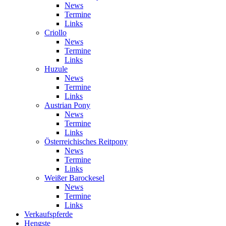
News
Termine
Links
Criollo
News
Termine
Links
Huzule
News
Termine
Links
Austrian Pony
News
Termine
Links
Österreichisches Reitpony
News
Termine
Links
Weißer Barockesel
News
Termine
Links
Verkaufspferde
Hengste