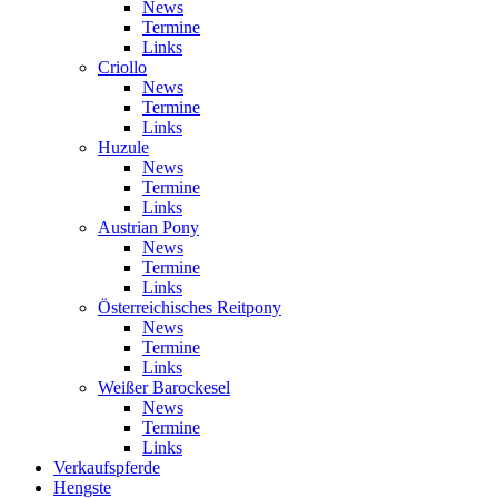
News
Termine
Links
Criollo
News
Termine
Links
Huzule
News
Termine
Links
Austrian Pony
News
Termine
Links
Österreichisches Reitpony
News
Termine
Links
Weißer Barockesel
News
Termine
Links
Verkaufspferde
Hengste