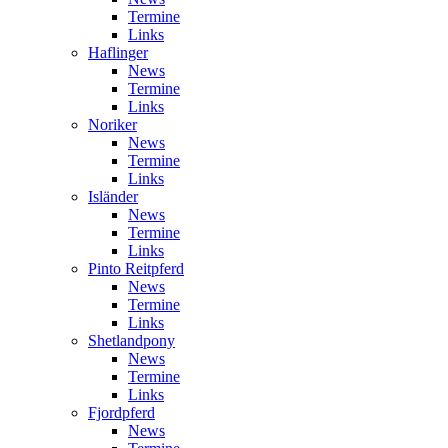
Termine
Links
Haflinger
News
Termine
Links
Noriker
News
Termine
Links
Isländer
News
Termine
Links
Pinto Reitpferd
News
Termine
Links
Shetlandpony
News
Termine
Links
Fjordpferd
News