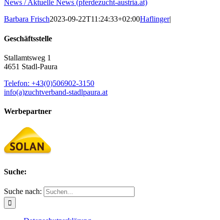
News / Aktuelle News (pferdezucht-austria.at)
Barbara Frisch
2023-09-22T11:24:33+02:00
Haflinger
|
Geschäftsstelle
Stallamtsweg 1
4651 Stadl-Paura
Telefon: +43(0)506902-3150
info(a)zuchtverband-stadlpaura.at
Werbepartner
Suche:
Suche nach: