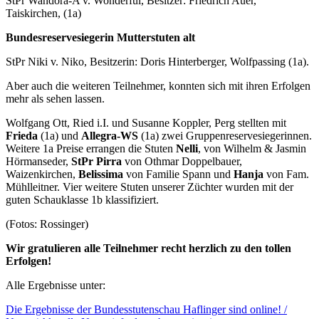
StPr Wandora-A v. Wonderful, Besitzer: Friedrich Auer,
Taiskirchen, (1a)
Bundesreservesiegerin Mutterstuten alt
StPr Niki v. Niko, Besitzerin: Doris Hinterberger, Wolfpassing (1a).
Aber auch die weiteren Teilnehmer, konnten sich mit ihren Erfolgen
mehr als sehen lassen.
Wolfgang Ott, Ried i.I. und Susanne Koppler, Perg stellten mit
Frieda
(1a) und
Allegra-WS
(1a) zwei Gruppenreservesiegerinnen.
Weitere 1a Preise errangen die Stuten
Nelli
, von Wilhelm & Jasmin
Hörmanseder,
StPr Pirra
von Othmar Doppelbauer,
Waizenkirchen,
Belissima
von Familie Spann und
Hanja
von Fam.
Mühlleitner. Vier weitere Stuten unserer Züchter wurden mit der
guten Schauklasse 1b klassifiziert.
(Fotos: Rossinger)
Wir gratulieren alle Teilnehmer recht herzlich zu den tollen
Erfolgen!
Alle Ergebnisse unter:
Die Ergebnisse der Bundesstutenschau Haflinger sind online! /