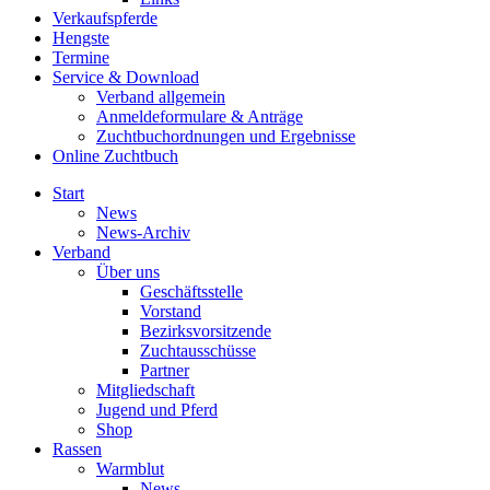
Verkaufspferde
Hengste
Termine
Service & Download
Verband allgemein
Anmeldeformulare & Anträge
Zuchtbuchordnungen und Ergebnisse
Online Zuchtbuch
Start
News
News-Archiv
Verband
Über uns
Geschäftsstelle
Vorstand
Bezirksvorsitzende
Zuchtausschüsse
Partner
Mitgliedschaft
Jugend und Pferd
Shop
Rassen
Warmblut
News