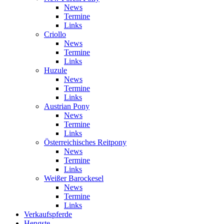
News
Termine
Links
Criollo
News
Termine
Links
Huzule
News
Termine
Links
Austrian Pony
News
Termine
Links
Österreichisches Reitpony
News
Termine
Links
Weißer Barockesel
News
Termine
Links
Verkaufspferde
Hengste