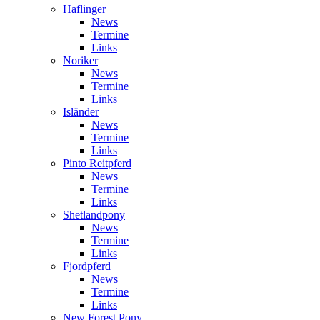
Haflinger
News
Termine
Links
Noriker
News
Termine
Links
Isländer
News
Termine
Links
Pinto Reitpferd
News
Termine
Links
Shetlandpony
News
Termine
Links
Fjordpferd
News
Termine
Links
New Forest Pony