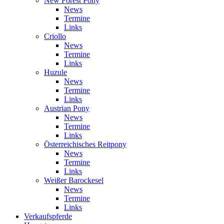
New Forest Pony
News
Termine
Links
Criollo
News
Termine
Links
Huzule
News
Termine
Links
Austrian Pony
News
Termine
Links
Österreichisches Reitpony
News
Termine
Links
Weißer Barockesel
News
Termine
Links
Verkaufspferde