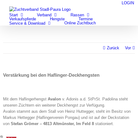
Zum
LOGIN
facebook
youtube
Inhalt
Start
Verband
Rassen
springen
Verkaufspferde
Hengste
Termine
Online Zuchtbuch
Service & Download
Zurück
Vor
Verstärkung bei den Haflinger-Deckhengsten
Mit dem Haflingerhengst
Avalon
v. Adonis a.d. StPrSt. Padolina steht
unseren Züchtern ein weiterer Deckhengst zur Verfügung.
Avalon stammt aus dem Stall von Heinz Huttegger, steht im Besitz von
Markus Hettegger (Haflingerverein Pongau) und ist auf der Deckstation
von
Stefan Grömer – 4813 Altmünster, Im Feld 8
stationiert.
schäftsstelle