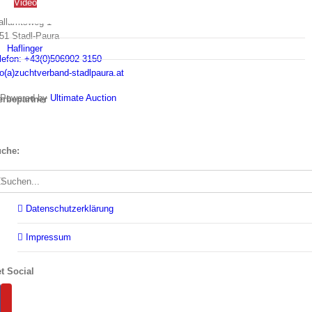
Video
allamtsweg 1
51 Stadl-Paura
Haflinger
lefon: +43(0)506902-3150
fo(a)zuchtverband-stadlpaura.at
Powered by
Ultimate Auction
rbepartner
che:
che
ch:
Datenschutzerklärung
Impressum
t Social