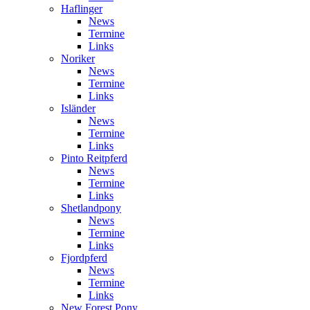
Haflinger
News
Termine
Links
Noriker
News
Termine
Links
Isländer
News
Termine
Links
Pinto Reitpferd
News
Termine
Links
Shetlandpony
News
Termine
Links
Fjordpferd
News
Termine
Links
New Forest Pony