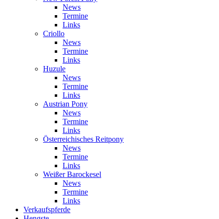
News
Termine
Links
Criollo
News
Termine
Links
Huzule
News
Termine
Links
Austrian Pony
News
Termine
Links
Österreichisches Reitpony
News
Termine
Links
Weißer Barockesel
News
Termine
Links
Verkaufspferde
Hengste