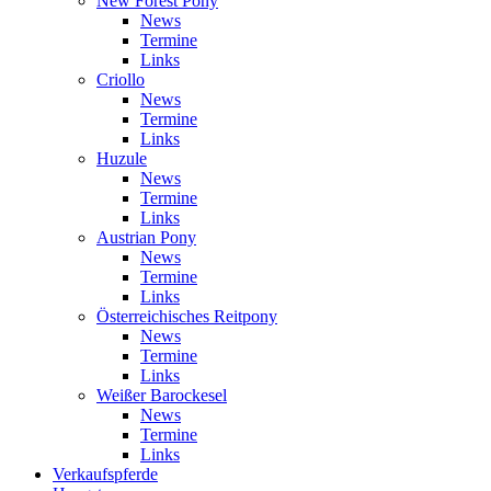
New Forest Pony
News
Termine
Links
Criollo
News
Termine
Links
Huzule
News
Termine
Links
Austrian Pony
News
Termine
Links
Österreichisches Reitpony
News
Termine
Links
Weißer Barockesel
News
Termine
Links
Verkaufspferde