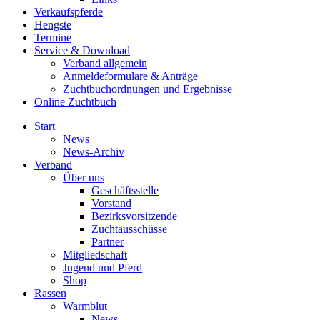
Verkaufspferde
Hengste
Termine
Service & Download
Verband allgemein
Anmeldeformulare & Anträge
Zuchtbuchordnungen und Ergebnisse
Online Zuchtbuch
Start
News
News-Archiv
Verband
Über uns
Geschäftsstelle
Vorstand
Bezirksvorsitzende
Zuchtausschüsse
Partner
Mitgliedschaft
Jugend und Pferd
Shop
Rassen
Warmblut
News