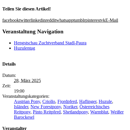
Teilen Sie diesen Artikel!
facebook
twitter
linkedin
reddit
whatsapp
tumblr
pinterest
vk
E-Mail
Veranstaltung Navigation
Hengstschau Zuchtverband Stadl-Paura
Huzulentag
Details
Datum:
28. März 2025
Zeit:
19:00
Veranstaltungskategorien:
Austrian Pony
,
Criollo
,
Fjordpferd
,
Haflinger
,
Huzule
,
Isländer
,
New Forestpony
,
Noriker
,
Österreichisches
Reitpony
,
Pinto Reitpferd
,
Shetlandpony
,
Warmblut
,
Weißer
Barockesel
Veranstalter