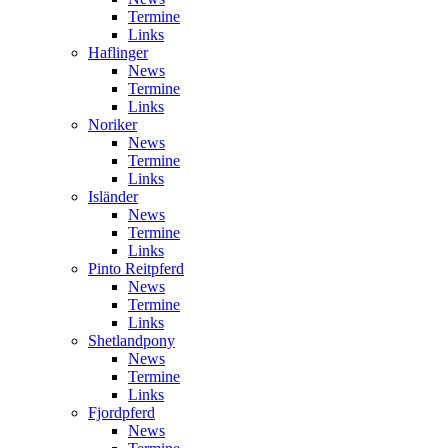
Termine
Links
Haflinger
News
Termine
Links
Noriker
News
Termine
Links
Isländer
News
Termine
Links
Pinto Reitpferd
News
Termine
Links
Shetlandpony
News
Termine
Links
Fjordpferd
News