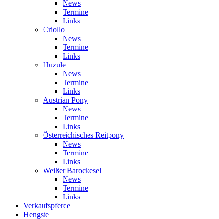
News
Termine
Links
Criollo
News
Termine
Links
Huzule
News
Termine
Links
Austrian Pony
News
Termine
Links
Österreichisches Reitpony
News
Termine
Links
Weißer Barockesel
News
Termine
Links
Verkaufspferde
Hengste