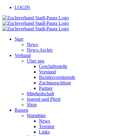
Zum
facebook
youtube
LOGIN
Inhalt
springen
Start
News
News-Archiv
Verband
Über uns
Geschäftsstelle
Vorstand
Bezirksvorsitzende
Zuchtausschüsse
Partner
Mitgliedschaft
Jugend und Pferd
Shop
Rassen
Warmblut
News
Termine
Links