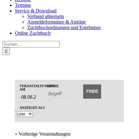
Termine
Service & Download
Verband allgemein
Anmeldeformulare & Anträge
Zuchtbuchordnungen und Ergebnisse
Online Zuchtbuch
Suche
nach:
Veranstaltungen
Veranstaltungen
VERANSTALTUNGEN
SUCHE
Veranstaltung
Suche
AM
Suche
Ansichten-
und
Navigation
Ansichten,
ANZEIGEN ALS
Navigation
«
Vorherige Veranstaltungen