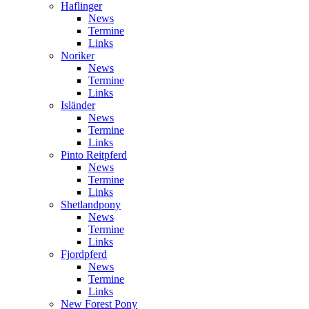
Haflinger
News
Termine
Links
Noriker
News
Termine
Links
Isländer
News
Termine
Links
Pinto Reitpferd
News
Termine
Links
Shetlandpony
News
Termine
Links
Fjordpferd
News
Termine
Links
New Forest Pony