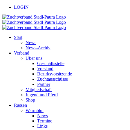
Zum
facebook
youtube
LOGIN
Inhalt
springen
Start
News
News-Archiv
Verband
Über uns
Geschäftsstelle
Vorstand
Bezirksvorsitzende
Zuchtausschüsse
Partner
Mitgliedschaft
Jugend und Pferd
Shop
Rassen
Warmblut
News
Termine
Links