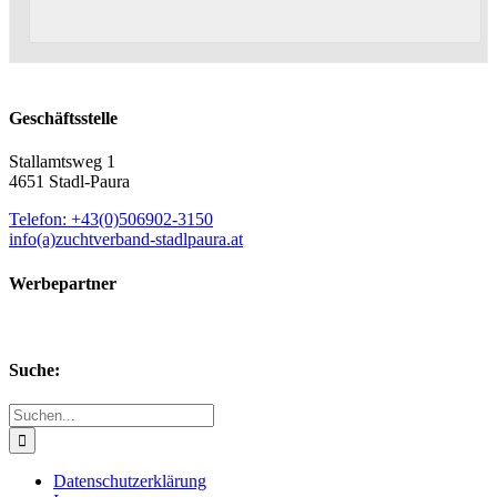
Geschäftsstelle
Stallamtsweg 1
4651 Stadl-Paura
Telefon: +43(0)506902-3150
info(a)zuchtverband-stadlpaura.at
Werbepartner
Suche:
Suche
nach:
Datenschutzerklärung