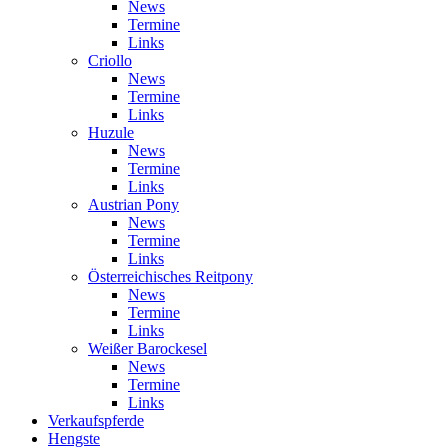
News
Termine
Links
Criollo
News
Termine
Links
Huzule
News
Termine
Links
Austrian Pony
News
Termine
Links
Österreichisches Reitpony
News
Termine
Links
Weißer Barockesel
News
Termine
Links
Verkaufspferde
Hengste