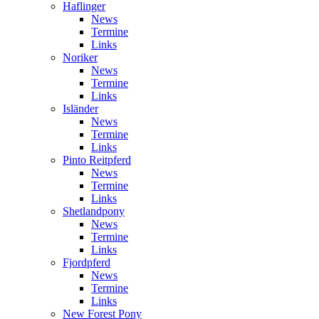
Haflinger
News
Termine
Links
Noriker
News
Termine
Links
Isländer
News
Termine
Links
Pinto Reitpferd
News
Termine
Links
Shetlandpony
News
Termine
Links
Fjordpferd
News
Termine
Links
New Forest Pony