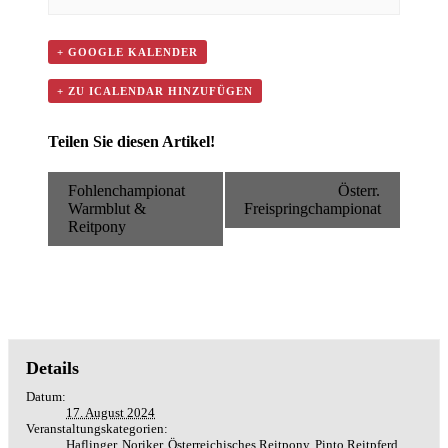
+ GOOGLE KALENDER
+ ZU ICALENDAR HINZUFÜGEN
Teilen Sie diesen Artikel!
Veranstaltung
facebook
twitter
linkedin
reddit
whatsapp
tumblr
pinterest
vk
E-
Fohlenchampionat
Österr.
Mail
Navigation
Warmblut &
Freispringchampionat
Reitpony
Details
Datum:
17. August 2024
Veranstaltungskategorien:
Haflinger
,
Noriker
,
Österreichisches Reitpony
,
Pinto Reitpferd
,