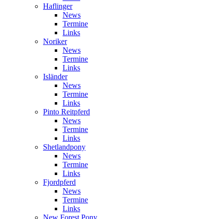
Haflinger
News
Termine
Links
Noriker
News
Termine
Links
Isländer
News
Termine
Links
Pinto Reitpferd
News
Termine
Links
Shetlandpony
News
Termine
Links
Fjordpferd
News
Termine
Links
New Forest Pony