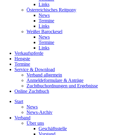
Links
Österreichisches Reitpony
News
Termine
Links
Weißer Barockesel
News
Termine
Links
Verkaufspferde
Hengste
Termine
Service & Download
Verband allgemein
Anmeldeformulare & Anträge
Zuchtbuchordnungen und Ergebnisse
Online Zuchtbuch
Start
News
News-Archiv
Verband
Über uns
Geschäftsstelle
Vorstand