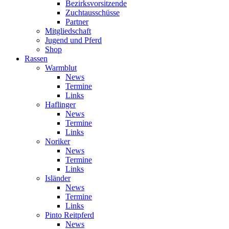
Bezirksvorsitzende
Zuchtausschüsse
Partner
Mitgliedschaft
Jugend und Pferd
Shop
Rassen
Warmblut
News
Termine
Links
Haflinger
News
Termine
Links
Noriker
News
Termine
Links
Isländer
News
Termine
Links
Pinto Reitpferd
News