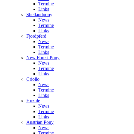
Termine
Links
Shetlandpony
News
Termine
Links
Fjordpferd
News
Termine
Links
New Forest Pony
News
Termine
Links
Criollo
News
Termine
Links
Huzule
News
Termine
Links
Austrian Pony
News
Termine