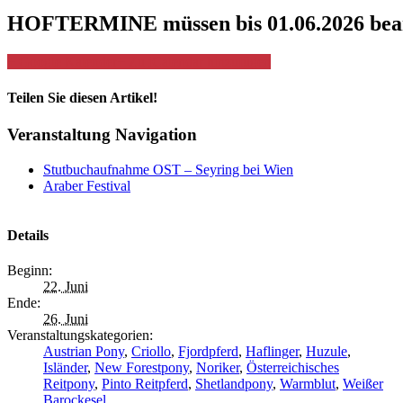
HOFTERMINE
müssen bis
01.06.2026
bea
+ Google Kalender
+ Zu iCalendar hinzufügen
Teilen Sie diesen Artikel!
facebook
twitter
linkedin
reddit
whatsapp
tumblr
pinterest
vk
E-
Veranstaltung Navigation
Mail
Stutbuchaufnahme OST – Seyring bei Wien
Araber Festival
Details
Beginn:
22. Juni
Ende:
26. Juni
Veranstaltungskategorien:
Austrian Pony
,
Criollo
,
Fjordpferd
,
Haflinger
,
Huzule
,
Isländer
,
New Forestpony
,
Noriker
,
Österreichisches
Reitpony
,
Pinto Reitpferd
,
Shetlandpony
,
Warmblut
,
Weißer
Barockesel