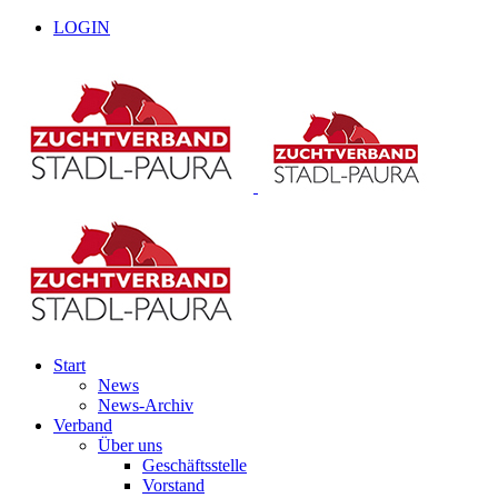
Zum
facebook
youtube
LOGIN
Inhalt
springen
Start
News
News-Archiv
Verband
Über uns
Geschäftsstelle
Vorstand