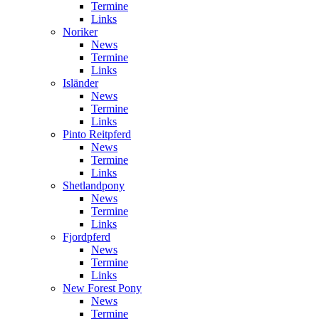
Termine
Links
Noriker
News
Termine
Links
Isländer
News
Termine
Links
Pinto Reitpferd
News
Termine
Links
Shetlandpony
News
Termine
Links
Fjordpferd
News
Termine
Links
New Forest Pony
News
Termine