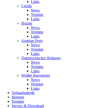
Links
Criollo
News
Termine
Links
Huzule
News
Termine
Links
Austrian Pony
News
Termine
Links
Österreichisches Reitpony
News
Termine
Links
Weißer Barockesel
News
Termine
Links
Verkaufspferde
Hengste
Termine
Service & Download