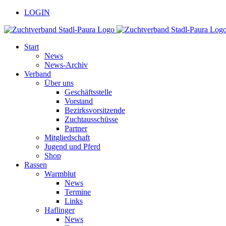
Zum
facebook
youtube
LOGIN
Inhalt
springen
Start
News
News-Archiv
Verband
Über uns
Geschäftsstelle
Vorstand
Bezirksvorsitzende
Zuchtausschüsse
Partner
Mitgliedschaft
Jugend und Pferd
Shop
Rassen
Warmblut
News
Termine
Links
Haflinger
News