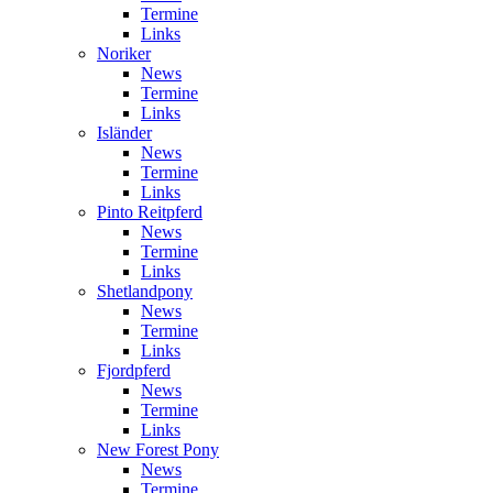
Termine
Links
Noriker
News
Termine
Links
Isländer
News
Termine
Links
Pinto Reitpferd
News
Termine
Links
Shetlandpony
News
Termine
Links
Fjordpferd
News
Termine
Links
New Forest Pony
News
Termine