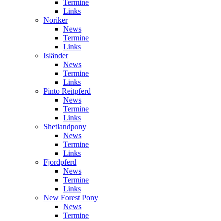
Termine
Links
Noriker
News
Termine
Links
Isländer
News
Termine
Links
Pinto Reitpferd
News
Termine
Links
Shetlandpony
News
Termine
Links
Fjordpferd
News
Termine
Links
New Forest Pony
News
Termine