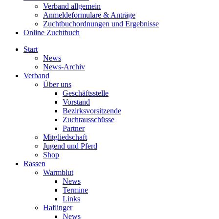
Verband allgemein
Anmeldeformulare & Anträge
Zuchtbuchordnungen und Ergebnisse
Online Zuchtbuch
Start
News
News-Archiv
Verband
Über uns
Geschäftsstelle
Vorstand
Bezirksvorsitzende
Zuchtausschüsse
Partner
Mitgliedschaft
Jugend und Pferd
Shop
Rassen
Warmblut
News
Termine
Links
Haflinger
News