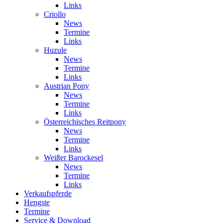
Links
Criollo
News
Termine
Links
Huzule
News
Termine
Links
Austrian Pony
News
Termine
Links
Österreichisches Reitpony
News
Termine
Links
Weißer Barockesel
News
Termine
Links
Verkaufspferde
Hengste
Termine
Service & Download