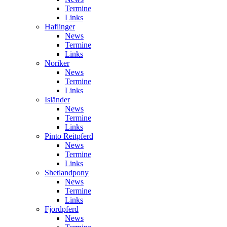
Termine
Links
Haflinger
News
Termine
Links
Noriker
News
Termine
Links
Isländer
News
Termine
Links
Pinto Reitpferd
News
Termine
Links
Shetlandpony
News
Termine
Links
Fjordpferd
News