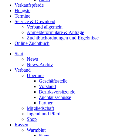
Verkaufspferde
Hengste
Termine
Service & Download
Verband allgemein
Anmeldeformulare & Anträge
Zuchtbuchordnungen und Ergebnisse
Online Zuchtbuch
Start
News
News-Archiv
Verband
Über uns
Geschäftsstelle
Vorstand
Bezirksvorsitzende
Zuchtausschüsse
Partner
Mitgliedschaft
Jugend und Pferd
Shop
Rassen
Warmblut
News