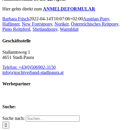
Hier gehts direkt zum
ANMELDEFORMULAR
Barbara Frisch
2022-04-14T10:07:06+02:00
Austrian Pony
,
Haflinger
,
New Forestpony
,
Noriker
,
Österreichisches Reitpony
,
Pinto Reitpferd
,
Shetlandpony
,
Warmblut
|
Geschäftsstelle
Stallamtsweg 1
4651 Stadl-Paura
Telefon: +43(0)506902-3150
info(a)zuchtverband-stadlpaura.at
Werbepartner
Suche:
Suche nach: