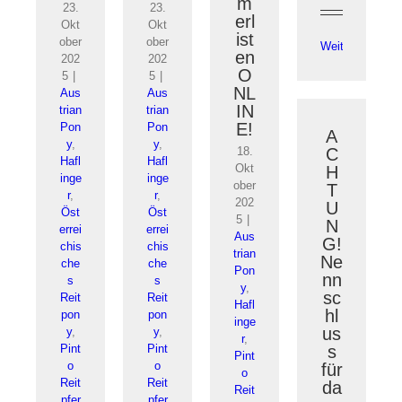
m
23.
23.
erl
Okt
Okt
ist
ober
ober
Weiterlesen
en
202
202
O
5
|
5
|
NL
Aus
Aus
IN
trian
trian
E!
Pon
Pon
A
y
,
y
,
18.
C
Hafl
Hafl
Okt
H
inge
inge
ober
T
r
,
r
,
202
U
Öst
Öst
5
|
N
errei
errei
Aus
G!
chis
chis
trian
Ne
che
che
Pon
nn
s
s
y
,
sc
Reit
Reit
Hafl
hl
pon
pon
inge
us
y
,
y
,
r
,
Pint
Pint
s
Pint
o
o
für
o
Reit
Reit
da
Reit
pfer
pfer