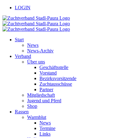
Zum
facebook
youtube
LOGIN
Inhalt
springen
Start
News
News-Archiv
Verband
Über uns
Geschäftsstelle
Vorstand
Bezirksvorsitzende
Zuchtausschüsse
Partner
Mitgliedschaft
Jugend und Pferd
Shop
Rassen
Warmblut
News
Termine
Links