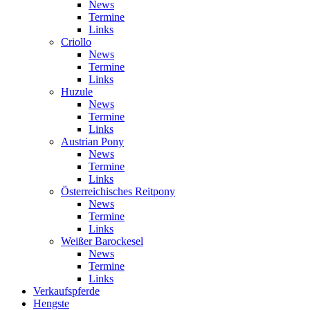
News
Termine
Links
Criollo
News
Termine
Links
Huzule
News
Termine
Links
Austrian Pony
News
Termine
Links
Österreichisches Reitpony
News
Termine
Links
Weißer Barockesel
News
Termine
Links
Verkaufspferde
Hengste