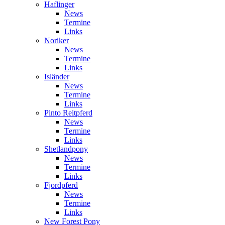
Haflinger
News
Termine
Links
Noriker
News
Termine
Links
Isländer
News
Termine
Links
Pinto Reitpferd
News
Termine
Links
Shetlandpony
News
Termine
Links
Fjordpferd
News
Termine
Links
New Forest Pony