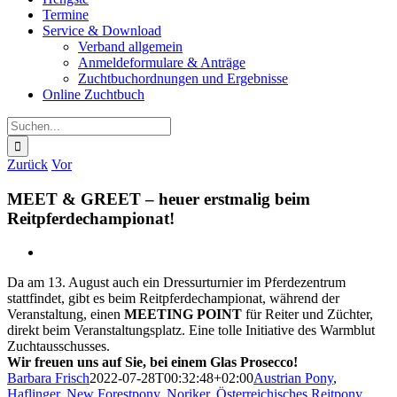
Termine
Service & Download
Verband allgemein
Anmeldeformulare & Anträge
Zuchtbuchordnungen und Ergebnisse
Online Zuchtbuch
Suche
nach:
Zurück
Vor
MEET & GREET – heuer erstmalig beim
Reitpferde­championat!
Zeige
grösseres
Da am 13. August auch ein Dressurturnier im Pferdezentrum
Bild
stattfindet, gibt es beim Reitpferdechampionat, während der
Veranstaltung, einen
MEETING POINT
für Reiter und Züchter,
direkt beim Veranstaltungsplatz. Eine tolle Initiative des Warmblut
Zuchtausschusses.
Wir freuen uns auf Sie, bei einem Glas Prosecco!
Barbara Frisch
2022-07-28T00:32:48+02:00
Austrian Pony
,
Haflinger
,
New Forestpony
,
Noriker
,
Österreichisches Reitpony
,