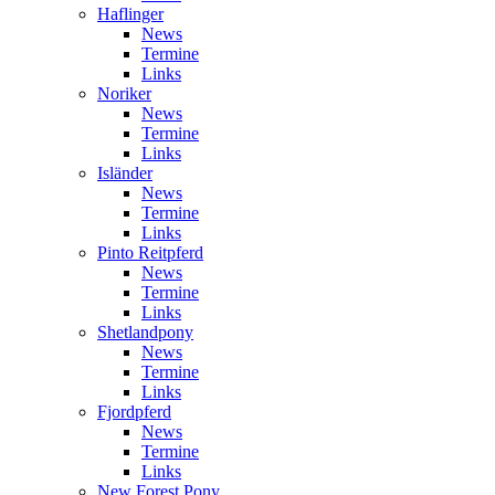
Haflinger
News
Termine
Links
Noriker
News
Termine
Links
Isländer
News
Termine
Links
Pinto Reitpferd
News
Termine
Links
Shetlandpony
News
Termine
Links
Fjordpferd
News
Termine
Links
New Forest Pony