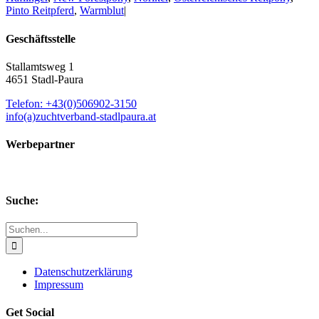
Pinto Reitpferd
,
Warmblut
|
Geschäftsstelle
Stallamtsweg 1
4651 Stadl-Paura
Telefon: +43(0)506902-3150
info(a)zuchtverband-stadlpaura.at
Werbepartner
Suche:
Suche
nach:
Datenschutzerklärung
Impressum
Get Social