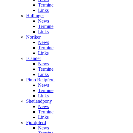
Termine
Links
Haflinger
News
Termine
Links
Noriker
News
Termine
Links
Isländer
News
Termine
Links
Pinto Reitpferd
News
Termine
Links
Shetlandpony
News
Termine
Links
Fjordpferd
News