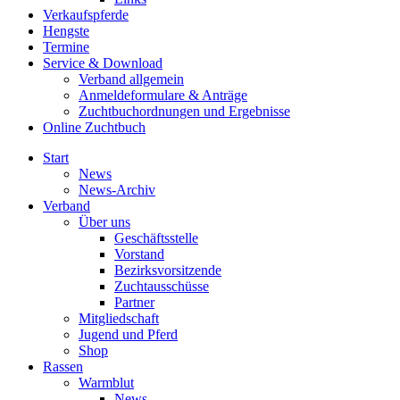
Verkaufspferde
Hengste
Termine
Service & Download
Verband allgemein
Anmeldeformulare & Anträge
Zuchtbuchordnungen und Ergebnisse
Online Zuchtbuch
Start
News
News-Archiv
Verband
Über uns
Geschäftsstelle
Vorstand
Bezirksvorsitzende
Zuchtausschüsse
Partner
Mitgliedschaft
Jugend und Pferd
Shop
Rassen
Warmblut
News