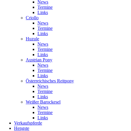
News
Termine
Links
Criollo
News
Termine
Links
Huzule
News
Termine
Links
Austrian Pony
News
Termine
Links
Österreichisches Reitpony
News
Termine
Links
Weißer Barockesel
News
Termine
Links
Verkaufspferde
Hengste