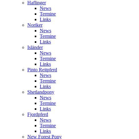
Haflinger
News
Termine
Links
Noriker
News
Termine
Links
Isländer
News
Termine
Links
Pinto Reitpferd
News
Termine
Links
Shetlandpony
News
Termine
Links
Fjordpferd
News
Termine
Links
New Forest Pony