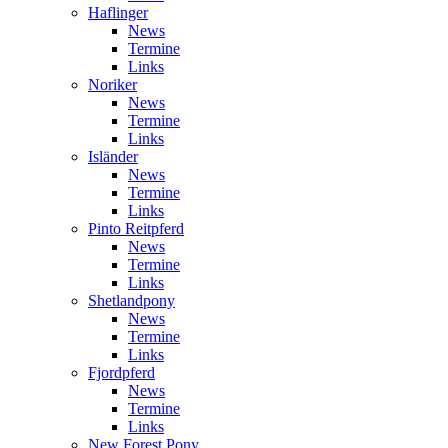
Haflinger
News
Termine
Links
Noriker
News
Termine
Links
Isländer
News
Termine
Links
Pinto Reitpferd
News
Termine
Links
Shetlandpony
News
Termine
Links
Fjordpferd
News
Termine
Links
New Forest Pony