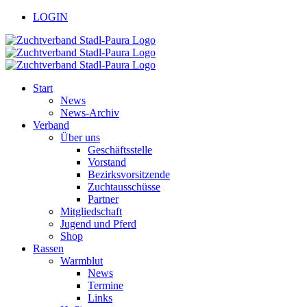
Zum
facebook
youtube
LOGIN
Inhalt
springen
Start
News
News-Archiv
Verband
Über uns
Geschäftsstelle
Vorstand
Bezirksvorsitzende
Zuchtausschüsse
Partner
Mitgliedschaft
Jugend und Pferd
Shop
Rassen
Warmblut
News
Termine
Links