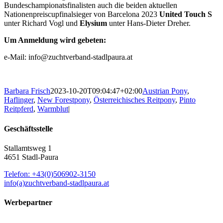
Bundeschampionatsfinalisten auch die beiden aktuellen
Nationenpreiscupfinalsieger von Barcelona 2023
United Touch S
unter Richard Vogl und
Elysium
unter Hans-Dieter Dreher.
Um Anmeldung wird gebeten:
e-Mail: info@zuchtverband-stadlpaura.at
Barbara Frisch
2023-10-20T09:04:47+02:00
Austrian Pony
,
Haflinger
,
New Forestpony
,
Österreichisches Reitpony
,
Pinto
Reitpferd
,
Warmblut
|
Geschäftsstelle
Stallamtsweg 1
4651 Stadl-Paura
Telefon: +43(0)506902-3150
info(a)zuchtverband-stadlpaura.at
Werbepartner