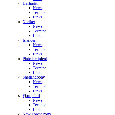
Haflinger
News
Termine
Links
Noriker
News
Termine
Links
Isländer
News
Termine
Links
Pinto Reitpferd
News
Termine
Links
Shetlandpony
News
Termine
Links
Fjordpferd
News
Termine
Links
New Forest Pony