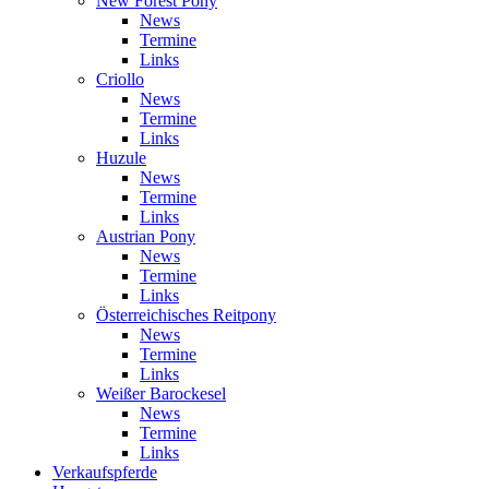
New Forest Pony
News
Termine
Links
Criollo
News
Termine
Links
Huzule
News
Termine
Links
Austrian Pony
News
Termine
Links
Österreichisches Reitpony
News
Termine
Links
Weißer Barockesel
News
Termine
Links
Verkaufspferde