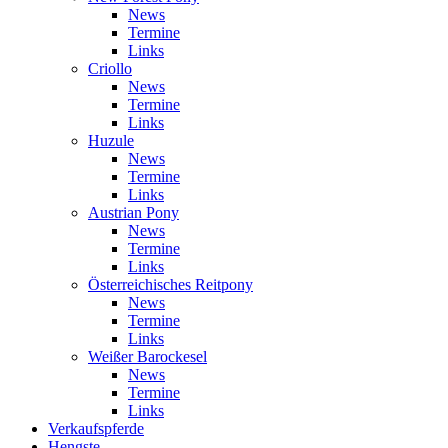
News
Termine
Links
Criollo
News
Termine
Links
Huzule
News
Termine
Links
Austrian Pony
News
Termine
Links
Österreichisches Reitpony
News
Termine
Links
Weißer Barockesel
News
Termine
Links
Verkaufspferde
Hengste