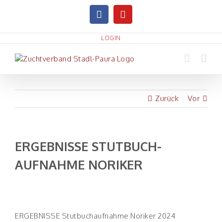
Zum
facebook
youtube
Inhalt
springen
LOGIN
Zurück
Vor
ERGEBNISSE STUTBUCH­
GESCHÄFTSSTELLE
AUFNAHME NORIKER
Stallamtsweg 1
4651 Stadl-Paura
Zeige
grösseres
Telefon: +43(0)506902-3150
Bild
ERGEBNISSE Stutbuchaufnahme Noriker 2024
info(a)zuchtverband-stadlpaura.at