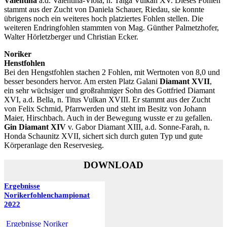
Valentina
a.d. Valentina-Viola, n. Taiga Vulkan XV. Dieses Fohlen
stammt aus der Zucht von Daniela Schauer, Riedau, sie konnte
übrigens noch ein weiteres hoch platziertes Fohlen stellen. Die
weiteren Endringfohlen stammten von Mag. Günther Palmetzhofer,
Walter Hörletzberger und Christian Ecker.
Noriker
Henstfohlen
Bei den Hengstfohlen stachen 2 Fohlen, mit Wertnoten von 8,0 und
besser besonders hervor. Am ersten Platz Galani
Diamant XVII
,
ein sehr wüchsiger und großrahmiger Sohn des Gottfried Diamant
XVI, a.d. Bella, n. Titus Vulkan XVIII. Er stammt aus der Zucht
von Felix Schmid, Pfarrwerden und steht im Besitz von Johann
Maier, Hirschbach. Auch in der Bewegung wusste er zu gefallen.
Gin Diamant XIV
v. Gabor Diamant XIII, a.d. Sonne-Farah, n.
Honda Schaunitz XVII, sichert sich durch guten Typ und gute
Körperanlage den Reservesieg.
DOWNLOAD
Ergebnisse
Norikerfohlenchampionat
2022
Ergebnisse Noriker