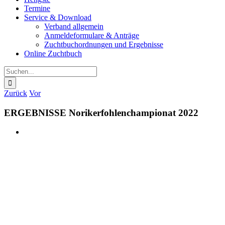
Termine
Service & Download
Verband allgemein
Anmeldeformulare & Anträge
Zuchtbuchordnungen und Ergebnisse
Online Zuchtbuch
Suche
nach:
Zurück
Vor
ERGEBNISSE Norikerfohlen­championat 2022
Zeige
grösseres
Bild