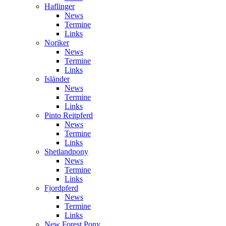
Haflinger
News
Termine
Links
Noriker
News
Termine
Links
Isländer
News
Termine
Links
Pinto Reitpferd
News
Termine
Links
Shetlandpony
News
Termine
Links
Fjordpferd
News
Termine
Links
New Forest Pony