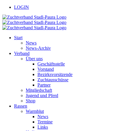
Zum
facebook
youtube
LOGIN
Inhalt
springen
Start
News
News-Archiv
Verband
Über uns
Geschäftsstelle
Vorstand
Bezirksvorsitzende
Zuchtausschüsse
Partner
Mitgliedschaft
Jugend und Pferd
Shop
Rassen
Warmblut
News
Termine
Links