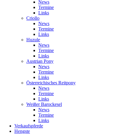
News
Termine
Links
Criollo
News
Termine
Links
Huzule
News
Termine
Links
Austrian Pony
News
Termine
Links
Österreichisches Reitpony
News
Termine
Links
Weißer Barockesel
News
Termine
Links
Verkaufspferde
Hengste