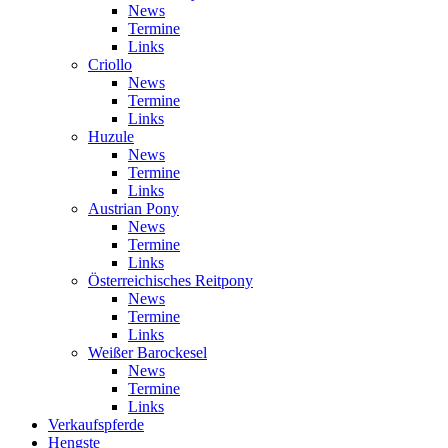
News
Termine
Links
Criollo
News
Termine
Links
Huzule
News
Termine
Links
Austrian Pony
News
Termine
Links
Österreichisches Reitpony
News
Termine
Links
Weißer Barockesel
News
Termine
Links
Verkaufspferde
Hengste