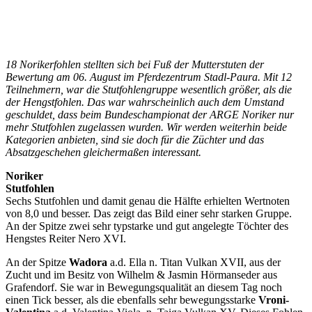
18 Norikerfohlen stellten sich bei Fuß der Mutterstuten der
Bewertung am 06. August im Pferdezentrum Stadl-Paura. Mit 12
Teilnehmern, war die Stutfohlengruppe wesentlich größer, als die
der Hengstfohlen. Das war wahrscheinlich auch dem Umstand
geschuldet, dass beim Bundeschampionat der ARGE Noriker nur
mehr Stutfohlen zugelassen wurden. Wir werden weiterhin beide
Kategorien anbieten, sind sie doch für die Züchter und das
Absatzgeschehen gleichermaßen interessant.
Noriker
Stutfohlen
Sechs Stutfohlen und damit genau die Hälfte erhielten Wertnoten
von 8,0 und besser. Das zeigt das Bild einer sehr starken Gruppe.
An der Spitze zwei sehr typstarke und gut angelegte Töchter des
Hengstes Reiter Nero XVI.
An der Spitze
Wadora
a.d. Ella n. Titan Vulkan XVII, aus der
Zucht und im Besitz von Wilhelm & Jasmin Hörmanseder aus
Grafendorf. Sie war in Bewegungsqualität an diesem Tag noch
einen Tick besser, als die ebenfalls sehr bewegungsstarke
Vroni-