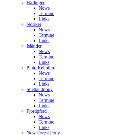
Haflinger
News
Termine
Links
Noriker
News
Termine
Links
Isländer
News
Termine
Links
Pinto Reitpferd
News
Termine
Links
Shetlandpony
News
Termine
Links
Fjordpferd
News
Termine
Links
New Forest Pony