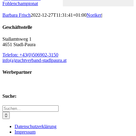
Fohlenchampionat
Barbara Frisch
2022-12-27T11:31:41+01:00
Noriker
|
Geschäftsstelle
Stallamtsweg 1
4651 Stadl-Paura
Telefon: +43(0)506902-3150
info(a)zuchtverband-stadlpaura.at
Werbepartner
Suche:
Suche
nach:
Datenschutzerklärung
Impressum