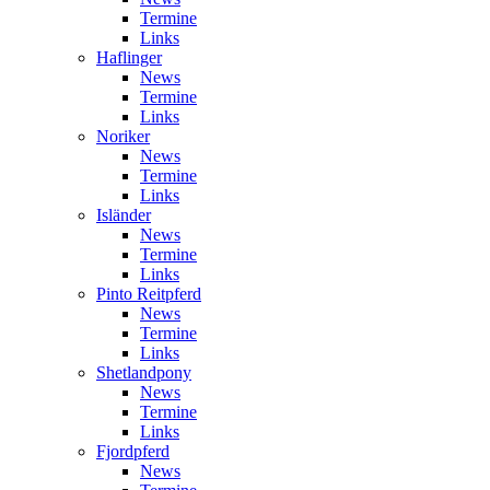
Termine
Links
Haflinger
News
Termine
Links
Noriker
News
Termine
Links
Isländer
News
Termine
Links
Pinto Reitpferd
News
Termine
Links
Shetlandpony
News
Termine
Links
Fjordpferd
News