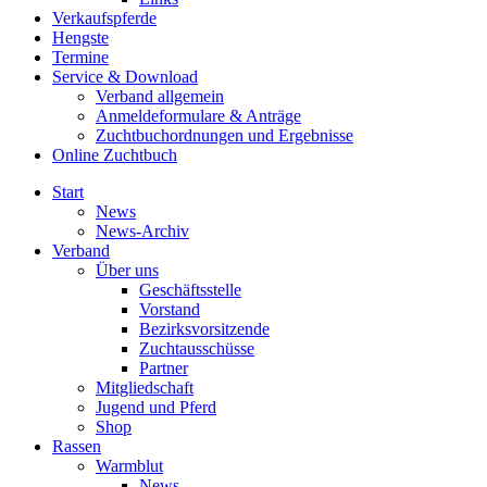
Verkaufspferde
Hengste
Termine
Service & Download
Verband allgemein
Anmeldeformulare & Anträge
Zuchtbuchordnungen und Ergebnisse
Online Zuchtbuch
Start
News
News-Archiv
Verband
Über uns
Geschäftsstelle
Vorstand
Bezirksvorsitzende
Zuchtausschüsse
Partner
Mitgliedschaft
Jugend und Pferd
Shop
Rassen
Warmblut
News