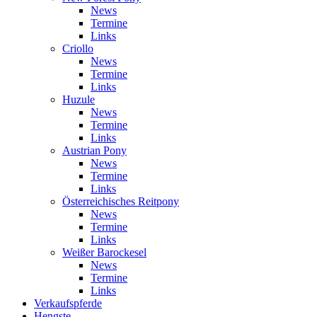
News
Termine
Links
Criollo
News
Termine
Links
Huzule
News
Termine
Links
Austrian Pony
News
Termine
Links
Österreichisches Reitpony
News
Termine
Links
Weißer Barockesel
News
Termine
Links
Verkaufspferde
Hengste