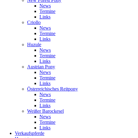
New Forest Pony
News
Termine
Links
Criollo
News
Termine
Links
Huzule
News
Termine
Links
Austrian Pony
News
Termine
Links
Österreichisches Reitpony
News
Termine
Links
Weißer Barockesel
News
Termine
Links
Verkaufspferde