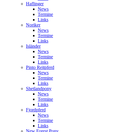
Haflinger
News
Termine
Links
Noriker
News
Termine
Links
Isländer
News
Termine
Links
Pinto Reitpferd
News
Termine
Links
Shetlandpony
News
Termine
Links
Fjordpferd
News
Termine
Links
New Forest Pony