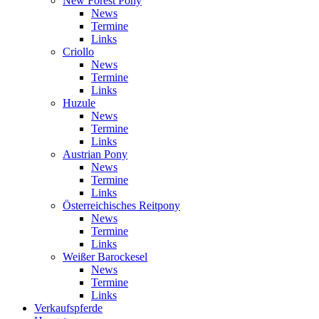
New Forest Pony
News
Termine
Links
Criollo
News
Termine
Links
Huzule
News
Termine
Links
Austrian Pony
News
Termine
Links
Österreichisches Reitpony
News
Termine
Links
Weißer Barockesel
News
Termine
Links
Verkaufspferde