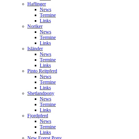
Haflinger
News
Termine
Links
Noriker
News
Termine
Links
Isländer
News
Termine
Links
Pinto Reitpferd
News
Termine
Links
Shetlandpony
News
Termine
Links
Fjordpferd
News
Termine
Links
New Forest Pony