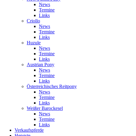
News
Termine
Links
Criollo
News
Termine
Links
Huzule
News
Termine
Links
Austrian Pony
News
Termine
Links
Österreichisches Reitpony
News
Termine
Links
Weißer Barockesel
News
Termine
Links
Verkaufspferde
Hengste