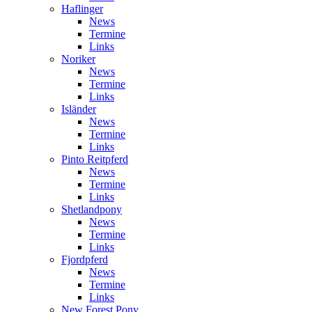
Haflinger
News
Termine
Links
Noriker
News
Termine
Links
Isländer
News
Termine
Links
Pinto Reitpferd
News
Termine
Links
Shetlandpony
News
Termine
Links
Fjordpferd
News
Termine
Links
New Forest Pony