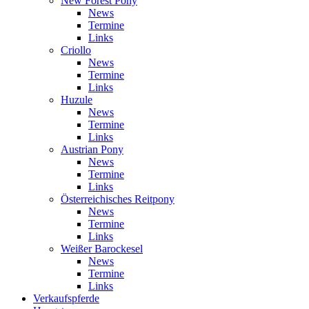
New Forest Pony
News
Termine
Links
Criollo
News
Termine
Links
Huzule
News
Termine
Links
Austrian Pony
News
Termine
Links
Österreichisches Reitpony
News
Termine
Links
Weißer Barockesel
News
Termine
Links
Verkaufspferde