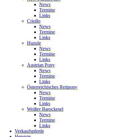
News
Termine
Links
Criollo
News
Termine
Links
Huzule
News
Termine
Links
Austrian Pony
News
Termine
Links
Österreichisches Reitpony
News
Termine
Links
Weißer Barockesel
News
Termine
Links
Verkaufspferde
Hengste