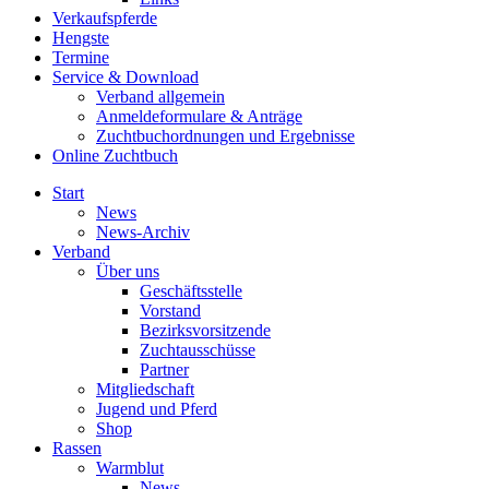
Verkaufspferde
Hengste
Termine
Service & Download
Verband allgemein
Anmeldeformulare & Anträge
Zuchtbuchordnungen und Ergebnisse
Online Zuchtbuch
Start
News
News-Archiv
Verband
Über uns
Geschäftsstelle
Vorstand
Bezirksvorsitzende
Zuchtausschüsse
Partner
Mitgliedschaft
Jugend und Pferd
Shop
Rassen
Warmblut
News