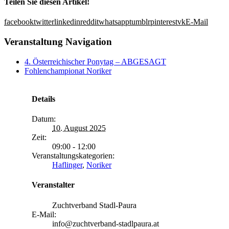
Teilen Sie diesen Artikel!
facebook
twitter
linkedin
reddit
whatsapp
tumblr
pinterest
vk
E-Mail
Veranstaltung Navigation
4. Österreichischer Ponytag – ABGESAGT
Fohlenchampionat Noriker
Details
Datum:
10. August 2025
Zeit:
09:00 - 12:00
Veranstaltungskategorien:
Haflinger
,
Noriker
Veranstalter
Zuchtverband Stadl-Paura
E-Mail:
info@zuchtverband-stadlpaura.at