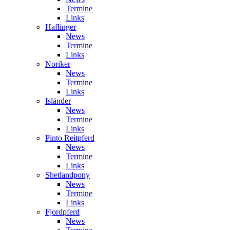
Termine
Links
Haflinger
News
Termine
Links
Noriker
News
Termine
Links
Isländer
News
Termine
Links
Pinto Reitpferd
News
Termine
Links
Shetlandpony
News
Termine
Links
Fjordpferd
News