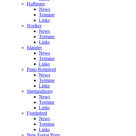
Haflinger
News
Termine
Links
Noriker
News
Termine
Links
Isländer
News
Termine
Links
Pinto Reitpferd
News
Termine
Links
Shetlandpony
News
Termine
Links
Fjordpferd
News
Termine
Links
New Forest Pony