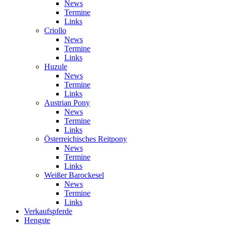
News
Termine
Links
Criollo
News
Termine
Links
Huzule
News
Termine
Links
Austrian Pony
News
Termine
Links
Österreichisches Reitpony
News
Termine
Links
Weißer Barockesel
News
Termine
Links
Verkaufspferde
Hengste