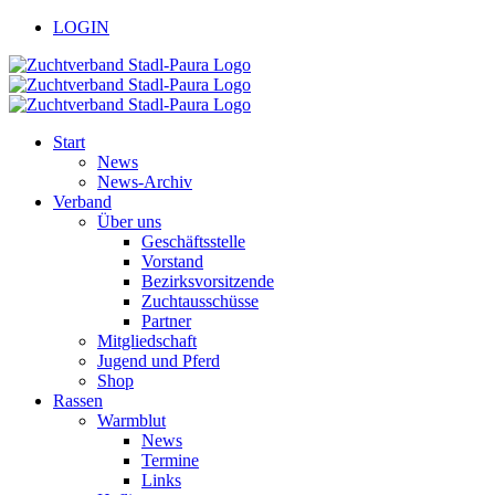
Zum
facebook
youtube
LOGIN
Inhalt
springen
Start
News
News-Archiv
Verband
Über uns
Geschäftsstelle
Vorstand
Bezirksvorsitzende
Zuchtausschüsse
Partner
Mitgliedschaft
Jugend und Pferd
Shop
Rassen
Warmblut
News
Termine
Links