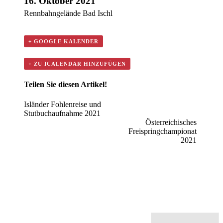
16. Oktober 2021
Rennbahngelände Bad Ischl
+ GOOGLE KALENDER
+ ZU ICALENDAR HINZUFÜGEN
Teilen Sie diesen Artikel!
Veranstaltung
facebook
twitter
linkedin
reddit
whatsapp
tumblr
pinterest
vk
E-
Isländer Fohlenreise und
Mail
Stutbuchaufnahme 2021
Navigation
Österreichisches
Freispringchampionat
2021