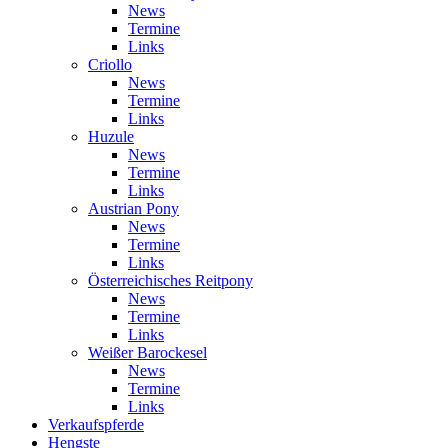
News
Termine
Links
Criollo
News
Termine
Links
Huzule
News
Termine
Links
Austrian Pony
News
Termine
Links
Österreichisches Reitpony
News
Termine
Links
Weißer Barockesel
News
Termine
Links
Verkaufspferde
Hengste