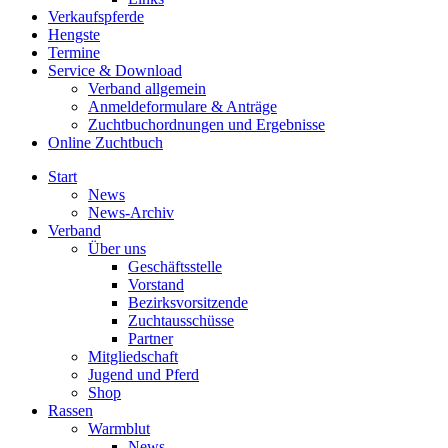
Verkaufspferde
Hengste
Termine
Service & Download
Verband allgemein
Anmeldeformulare & Anträge
Zuchtbuchordnungen und Ergebnisse
Online Zuchtbuch
Start
News
News-Archiv
Verband
Über uns
Geschäftsstelle
Vorstand
Bezirksvorsitzende
Zuchtausschüsse
Partner
Mitgliedschaft
Jugend und Pferd
Shop
Rassen
Warmblut
News