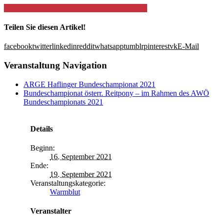
+ Google Kalender
+ Zu iCalendar hinzufügen
Teilen Sie diesen Artikel!
facebook
twitter
linkedin
reddit
whatsapp
tumblr
pinterest
vk
E-Mail
Veranstaltung Navigation
ARGE Haflinger Bundeschampionat 2021
Bundeschampionat österr. Reitpony – im Rahmen des AWÖ
Bundeschampionats 2021
Details
Beginn:
16. September 2021
Ende:
19. September 2021
Veranstaltungskategorie:
Warmblut
Veranstalter