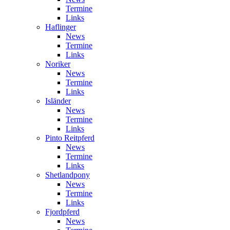
Termine
Links
Haflinger
News
Termine
Links
Noriker
News
Termine
Links
Isländer
News
Termine
Links
Pinto Reitpferd
News
Termine
Links
Shetlandpony
News
Termine
Links
Fjordpferd
News