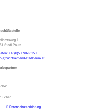
schäftsstelle
allamtsweg 1
51 Stadl-Paura
lefon: +43(0)506902-3150
fo(a)zuchtverband-stadlpaura.at
rbepartner
che:
che
ch:
Datenschutzerklärung