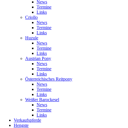
News
Termine
Links
Criollo
News
Termine
Links
Huzule
News
Termine
Links
Austrian Pony
News
Termine
Links
Österreichisches Reitpony
News
Termine
Links
Weißer Barockesel
News
Termine
Links
Verkaufspferde
Hengste