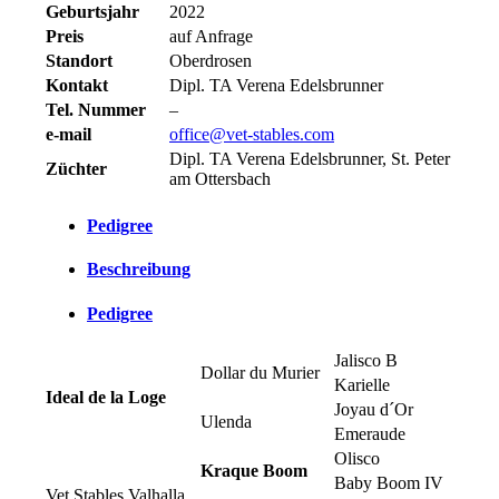
Geburtsjahr
2022
Preis
auf Anfrage
Standort
Oberdrosen
Kontakt
Dipl. TA Verena Edelsbrunner
Tel. Nummer
–
e-mail
office@vet-stables.com
Dipl. TA Verena Edelsbrunner, St. Peter
Züchter
am Ottersbach
Pedigree
Beschreibung
Pedigree
Jalisco B
Dollar du Murier
Karielle
Ideal de la Loge
Joyau d´Or
Ulenda
Emeraude
Olisco
Kraque Boom
Baby Boom IV
Vet Stables Valhalla