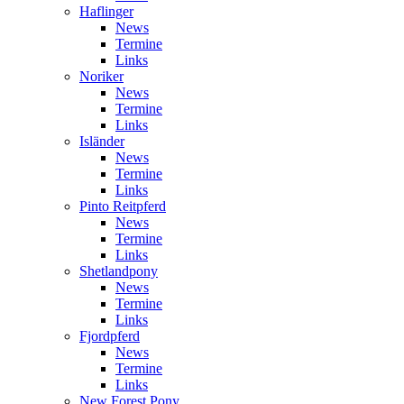
Haflinger
News
Termine
Links
Noriker
News
Termine
Links
Isländer
News
Termine
Links
Pinto Reitpferd
News
Termine
Links
Shetlandpony
News
Termine
Links
Fjordpferd
News
Termine
Links
New Forest Pony