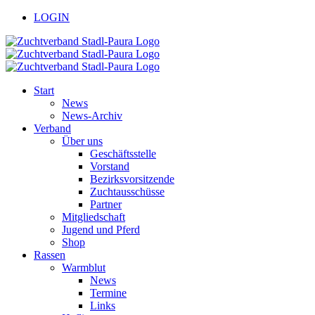
Zum
facebook
youtube
LOGIN
Inhalt
springen
Start
News
News-Archiv
Verband
Über uns
Geschäftsstelle
Vorstand
Bezirksvorsitzende
Zuchtausschüsse
Partner
Mitgliedschaft
Jugend und Pferd
Shop
Rassen
Warmblut
News
Termine
Links