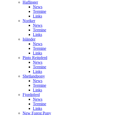
Haflinger
News
Termine
Links
Noriker
News
Termine
Links
Isländer
News
Termine
Links
Pinto Reitpferd
News
Termine
Links
Shetlandpony
News
Termine
Links
Fjordpferd
News
Termine
Links
New Forest Pony