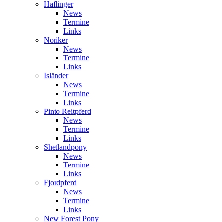
Haflinger
News
Termine
Links
Noriker
News
Termine
Links
Isländer
News
Termine
Links
Pinto Reitpferd
News
Termine
Links
Shetlandpony
News
Termine
Links
Fjordpferd
News
Termine
Links
New Forest Pony