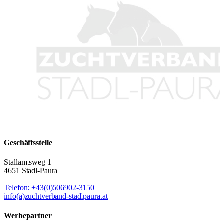
Geschäftsstelle
Stallamtsweg 1
4651 Stadl-Paura
Telefon: +43(0)506902-3150
info(a)zuchtverband-stadlpaura.at
Werbepartner