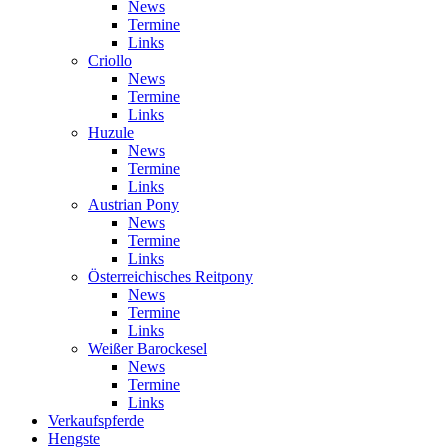
News
Termine
Links
Criollo
News
Termine
Links
Huzule
News
Termine
Links
Austrian Pony
News
Termine
Links
Österreichisches Reitpony
News
Termine
Links
Weißer Barockesel
News
Termine
Links
Verkaufspferde
Hengste