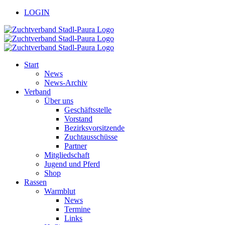
Zum
facebook
youtube
LOGIN
Inhalt
springen
Start
News
News-Archiv
Verband
Über uns
Geschäftsstelle
Vorstand
Bezirksvorsitzende
Zuchtausschüsse
Partner
Mitgliedschaft
Jugend und Pferd
Shop
Rassen
Warmblut
News
Termine
Links