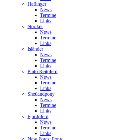
Haflinger
News
Termine
Links
Noriker
News
Termine
Links
Isländer
News
Termine
Links
Pinto Reitpferd
News
Termine
Links
Shetlandpony
News
Termine
Links
Fjordpferd
News
Termine
Links
New Forest Pony