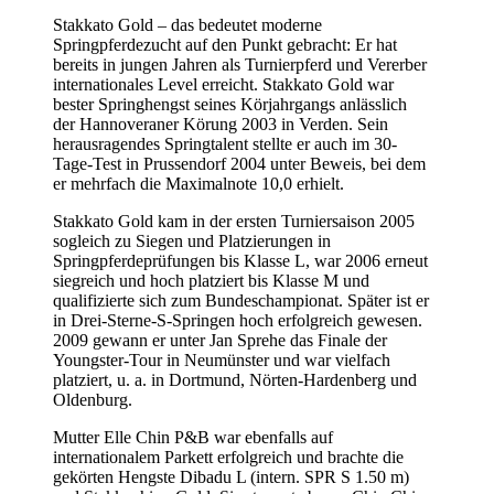
Stakkato Gold – das bedeutet moderne
Springpferdezucht auf den Punkt gebracht: Er hat
bereits in jungen Jahren als Turnierpferd und Vererber
internationales Level erreicht. Stakkato Gold war
bester Springhengst seines Körjahrgangs anlässlich
der Hannoveraner Körung 2003 in Verden. Sein
herausragendes Springtalent stellte er auch im 30-
Tage-Test in Prussendorf 2004 unter Beweis, bei dem
er mehrfach die Maximalnote 10,0 erhielt.
Stakkato Gold kam in der ersten Turniersaison 2005
sogleich zu Siegen und Platzierungen in
Springpferdeprüfungen bis Klasse L, war 2006 erneut
siegreich und hoch platziert bis Klasse M und
qualifizierte sich zum Bundeschampionat. Später ist er
in Drei-Sterne-S-Springen hoch erfolgreich gewesen.
2009 gewann er unter Jan Sprehe das Finale der
Youngster-Tour in Neumünster und war vielfach
platziert, u. a. in Dortmund, Nörten-Hardenberg und
Oldenburg.
Mutter Elle Chin P&B war ebenfalls auf
internationalem Parkett erfolgreich und brachte die
gekörten Hengste Dibadu L (intern. SPR S 1.50 m)