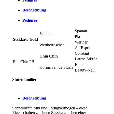
Pedigree
Beschreibung
Pedigree
Spartan
Stakkato
Pia
Stakkato Gold
Werther
Wertherröschen
A l´Esprit
Constant
Chin Chin
Larese StPrSt.
Elle Chin PB
Raimond
Korina van de Sluzie
Beauty-Nelli
Stutenfamilie:
Beschreibung
Schnellkraft, Mut und Springvermögen – diese
Eigenschaften zeichnen
Sassicaia
neben einer