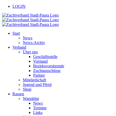
Zum
facebook
youtube
LOGIN
Inhalt
springen
Start
News
News-Archiv
Verband
Über uns
Geschäftsstelle
Vorstand
Bezirksvorsitzende
Zuchtausschüsse
Partner
Mitgliedschaft
Jugend und Pferd
Shop
Rassen
Warmblut
News
Termine
Links