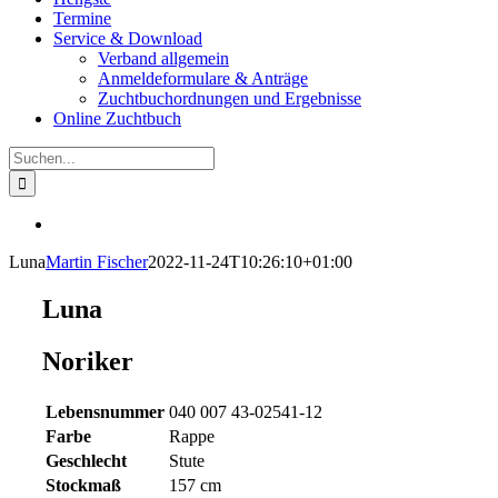
Termine
Service & Download
Verband allgemein
Anmeldeformulare & Anträge
Zuchtbuchordnungen und Ergebnisse
Online Zuchtbuch
Suche
nach:
View
Larger
Luna
Martin Fischer
2022-11-24T10:26:10+01:00
Image
Luna
Noriker
Lebensnummer
040 007 43-02541-12
Farbe
Rappe
Geschlecht
Stute
Stockmaß
157 cm