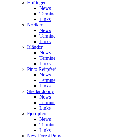
Haflinger
News
Termine
Links
Noriker
News
Termine
Links
Isländer
News
Termine
Links
Pinto Reitpferd
News
Termine
Links
Shetlandpony
News
Termine
Links
Fjordpferd
News
Termine
Links
New Forest Pony