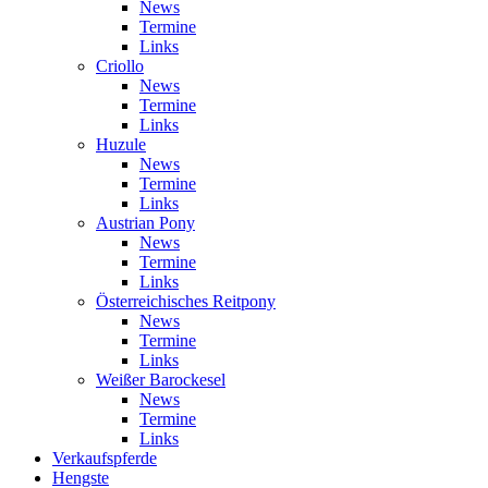
News
Termine
Links
Criollo
News
Termine
Links
Huzule
News
Termine
Links
Austrian Pony
News
Termine
Links
Österreichisches Reitpony
News
Termine
Links
Weißer Barockesel
News
Termine
Links
Verkaufspferde
Hengste